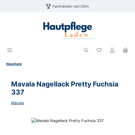
Zum Hauptinhalt springen
Fachhändler seit 2004
Du hast 0 Produk
Nagellack
Mavala Nagellack Pretty Fuchsia
337
Mavala
Bildergalerie überspringen