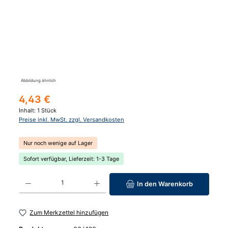
Abbildung ähnlich
Regulärer Preis:
4,43 €
Inhalt:
1 Stück
Preise inkl. MwSt. zzgl. Versandkosten
Nur noch wenige auf Lager
Sofort verfügbar, Lieferzeit: 1-3 Tage
Produkt Anzahl: Gib den gewünschten Wert ein oder benutze die Schaltfläc
In den Warenkorb
Zum Merkzettel hinzufügen