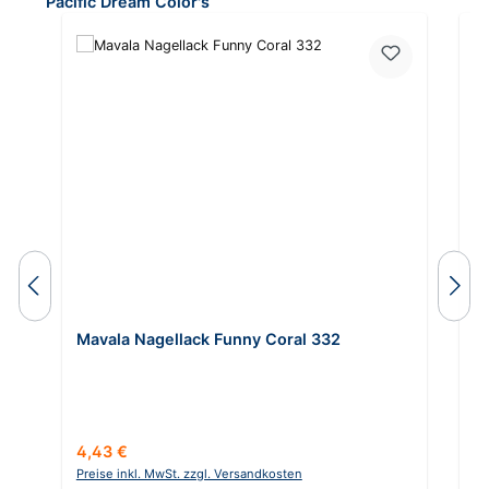
Pacific Dream Color's
Mavala Nagellack Funny Coral 332
M
Regulärer Preis:
Re
4,43 €
5
Preise inkl. MwSt. zzgl. Versandkosten
Pr