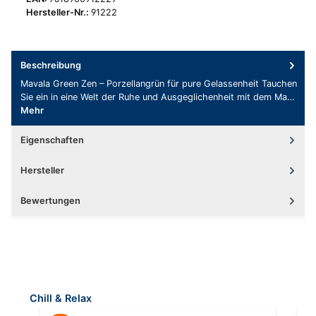
Hersteller-Nr.:
91222
Beschreibung
Mavala Green Zen – Porzellangrün für pure Gelassenheit Tauchen
Sie ein in eine Welt der Ruhe und Ausgeglichenheit mit dem Ma…
Mehr
Eigenschaften
Hersteller
Bewertungen
Produktgalerie überspringen
Chill & Relax