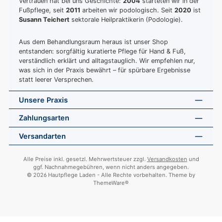
Vertrauen hat bei uns Geschichte:
2004
starteten wir in der
Fußpflege, seit
2011
arbeiten wir podologisch. Seit
2020
ist
Susann Teichert
sektorale Heilpraktikerin (Podologie).
Aus dem Behandlungsraum heraus ist unser Shop
entstanden: sorgfältig kuratierte Pflege für Hand & Fuß,
verständlich erklärt und alltagstauglich. Wir empfehlen nur,
was sich in der Praxis bewährt – für spürbare Ergebnisse
statt leerer Versprechen.
Unsere Praxis
Zahlungsarten
Versandarten
Alle Preise inkl. gesetzl. Mehrwertsteuer zzgl.
Versandkosten
und
ggf. Nachnahmegebühren, wenn nicht anders angegeben.
© 2026 Hautpflege Laden - Alle Rechte vorbehalten. Theme by
ThemeWare®