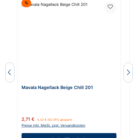
Rabatt
%
Mavala Nagellack Beige Chill 201
M
Verkaufspreis:
Regulärer Preis:
Ve
2,71 €
2
5,43 €
(50.09% gespart)
Preise inkl. MwSt. zzgl. Versandkosten
Pr