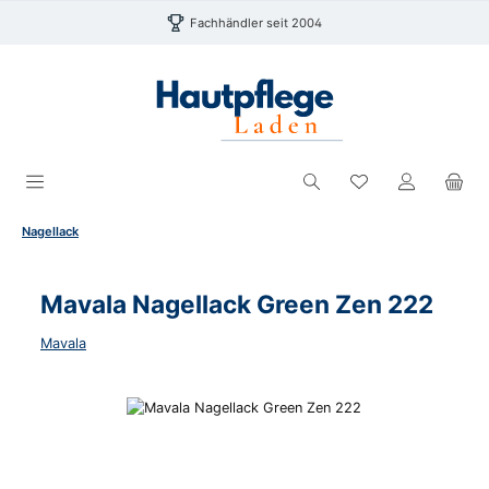
Zum Hauptinhalt springen
Fachhändler seit 2004
Du hast 0 Produk
Nagellack
Mavala Nagellack Green Zen 222
Mavala
Bildergalerie überspringen