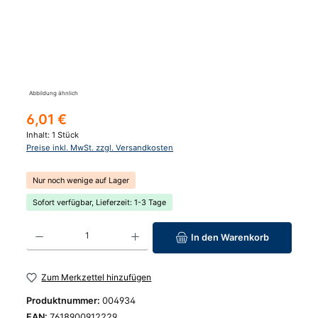
Abbildung ähnlich
Regulärer Preis:
6,01 €
Inhalt:
1 Stück
Preise inkl. MwSt. zzgl. Versandkosten
Nur noch wenige auf Lager
Sofort verfügbar, Lieferzeit: 1-3 Tage
Produkt Anzahl: Gib den gewünschten Wert ein oder benutze die Schaltfläc
In den Warenkorb
Zum Merkzettel hinzufügen
Produktnummer:
004934
EAN:
7618900912229