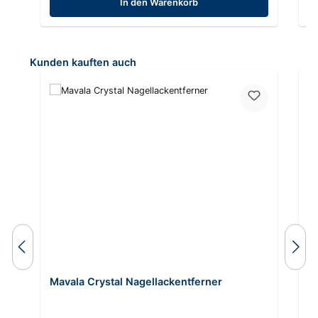
In den Warenkorb
Produktgalerie überspringen
Kunden kauften auch
Mavala Crystal Nagellackentferner
M