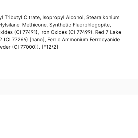
l Tributyl Citrate, Isopropyl Alcohol, Stearalkonium
ylsilane, Methicone, Synthetic Fluorphlogopite,
Oxides (CI 77491), Iron Oxides (CI 77499), Red 7 Lake
k 2 (CI 77266) [nano], Ferric Ammonium Ferrocyanide
wder (CI 77000)). [F12/2]