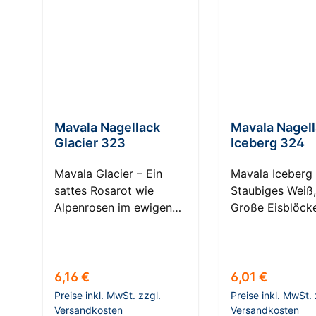
Mavala Nagellack
Mavala Nagel
Glacier 323
Iceberg 324
Mavala Glacier – Ein
Mavala Iceberg 
sattes Rosarot wie
Staubiges Weiß
Alpenrosen im ewigen
Große Eisblöck
Eis Erleben Sie die
MeerTauchen Sie
unvergleichliche
die kühle Elega
Schönheit und
Mavala Iceberg
Widerstandskraft der
Nagellacks. Die
Regulärer Preis:
Regulärer Prei
6,16 €
6,01 €
Alpen mit Mavala
staubige Weiß e
Preise inkl. MwSt. zzgl.
Preise inkl. MwSt. 
Glacier. Dieses satte
an die majestät
Versandkosten
Versandkosten