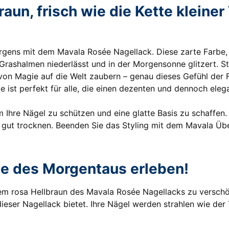
raun, frisch wie die Kette klein
rgens mit dem Mavala Rosée Nagellack. Diese zarte Farbe, 
Grashalmen niederlässt und in der Morgensonne glitzert. Ste
n Magie auf die Welt zaubern – genau dieses Gefühl der Fr
e ist perfekt für alle, die einen dezenten und dennoch ele
m Ihre Nägel zu schützen und eine glatte Basis zu schaffen
 gut trocknen. Beenden Sie das Styling mit dem Mavala Übe
che des Morgentaus erleben!
dem rosa Hellbraun des Mavala Rosée Nagellacks zu verschön
 dieser Nagellack bietet. Ihre Nägel werden strahlen wie de