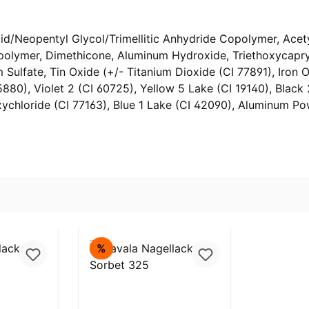
cid/Neopentyl Glycol/Trimellitic Anhydride Copolymer, Acety
polymer, Dimethicone, Aluminum Hydroxide, Triethoxycapryl
m Sulfate, Tin Oxide (+/- Titanium Dioxide (CI 77891), Iron 
5880), Violet 2 (CI 60725), Yellow 5 Lake (CI 19140), Blac
xychloride (CI 77163), Blue 1 Lake (CI 42090), Aluminum Po
Rabatt
%