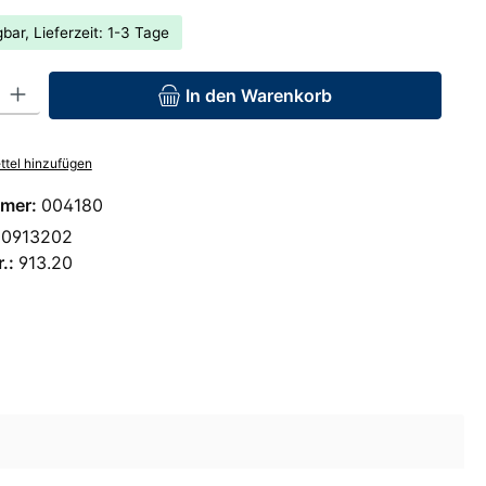
bar, Lieferzeit: 1-3 Tage
: Gib den gewünschten Wert ein oder benutze die Schaltflächen um 
In den Warenkorb
tel hinzufügen
mer:
004180
00913202
r.:
913.20