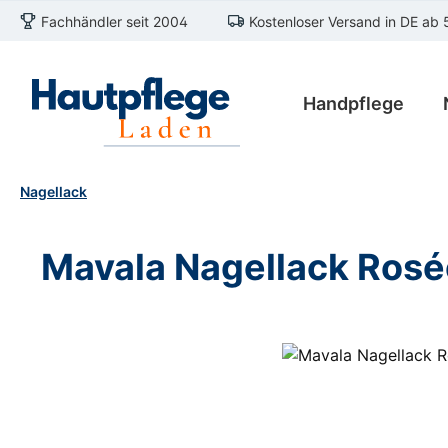
Fachhändler seit 2004
Kostenloser Versand in DE ab 
m Hauptinhalt springen
Zur Suche springen
Zur Hauptnavigation springen
Handpflege
Nagellack
Mavala Nagellack Ros
Bildergalerie überspringen