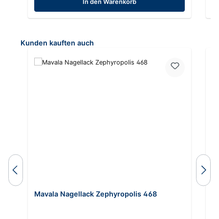
In den Warenkorb
Produktgalerie überspringen
Kunden kauften auch
Mavala Nagellack Zephyropolis 468
M