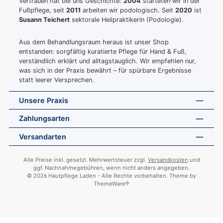
Vertrauen hat bei uns Geschichte:
2004
starteten wir in der
Fußpflege, seit
2011
arbeiten wir podologisch. Seit
2020
ist
Susann Teichert
sektorale Heilpraktikerin (Podologie).
Aus dem Behandlungsraum heraus ist unser Shop
entstanden: sorgfältig kuratierte Pflege für Hand & Fuß,
verständlich erklärt und alltagstauglich. Wir empfehlen nur,
was sich in der Praxis bewährt – für spürbare Ergebnisse
statt leerer Versprechen.
Unsere Praxis
Zahlungsarten
Versandarten
Alle Preise inkl. gesetzl. Mehrwertsteuer zzgl.
Versandkosten
und
ggf. Nachnahmegebühren, wenn nicht anders angegeben.
© 2026 Hautpflege Laden - Alle Rechte vorbehalten. Theme by
ThemeWare®