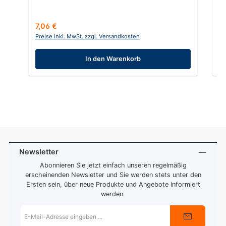
Regulärer Preis:
Re
7,06 €
4
Preise inkl. MwSt. zzgl. Versandkosten
Pr
In den Warenkorb
Newsletter
Abonnieren Sie jetzt einfach unseren regelmäßig
erscheinenden Newsletter und Sie werden stets unter den
Ersten sein, über neue Produkte und Angebote informiert
werden.
E-
Mail-
Adresse