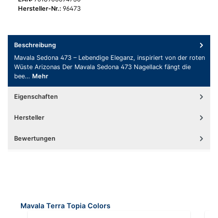
Hersteller-Nr.:
96473
Beschreibung
Mavala Sedona 473 – Lebendige Eleganz, inspiriert von der roten
Wüste Arizonas Der Mavala Sedona 473 Nagellack fängt die
bee…
Mehr
Eigenschaften
Hersteller
Bewertungen
Produktgalerie überspringen
Mavala Terra Topia Colors