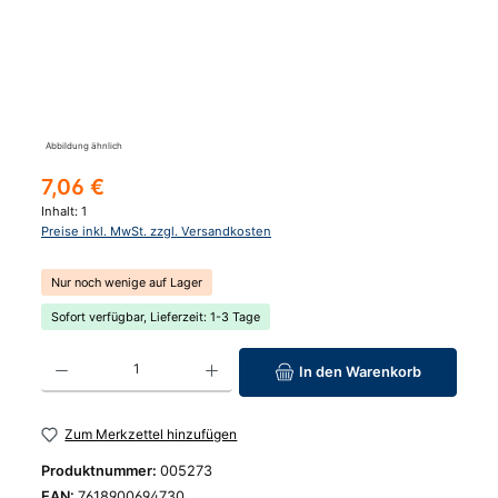
Abbildung ähnlich
Regulärer Preis:
7,06 €
Inhalt:
1
Preise inkl. MwSt. zzgl. Versandkosten
Nur noch wenige auf Lager
Sofort verfügbar, Lieferzeit: 1-3 Tage
Produkt Anzahl: Gib den gewünschten Wert ein oder benutze die Schaltfläc
In den Warenkorb
Zum Merkzettel hinzufügen
Produktnummer:
005273
EAN:
7618900694730