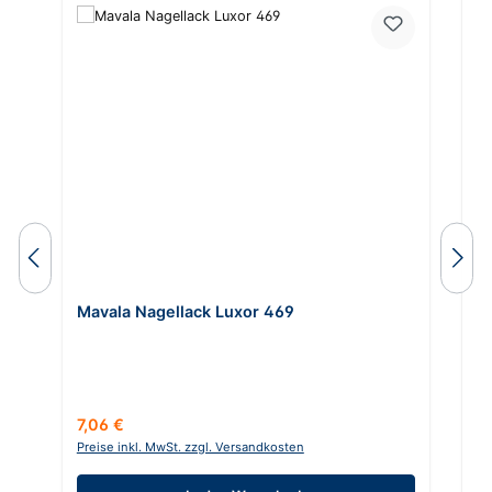
Mavala Nagellack Luxor 469
M
Regulärer Preis:
Ve
7,06 €
3
Preise inkl. MwSt. zzgl. Versandkosten
Pr