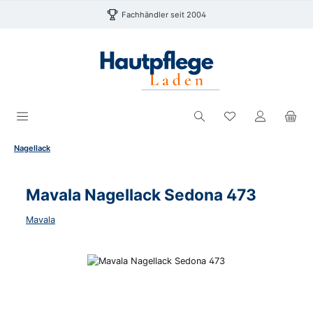
Zum Hauptinhalt springen
Fachhändler seit 2004
Du hast 0 Produk
Nagellack
Mavala Nagellack Sedona 473
Mavala
Bildergalerie überspringen