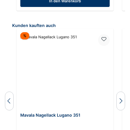
In den Warenkorb
Produktgalerie überspringen
Kunden kauften auch
Rabatt
%
Mavala Nagellack Lugano 351
M