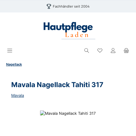
Zum Hauptinhalt springen
Fachhändler seit 2004
Du hast 0 Produk
Nagellack
Mavala Nagellack Tahiti 317
Mavala
Bildergalerie überspringen