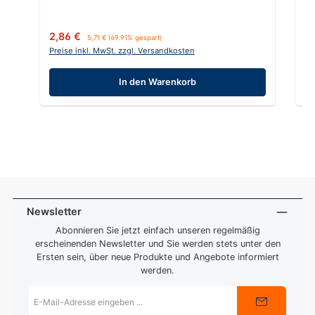
Verkaufspreis:
Regulärer Preis:
Ve
2,86 €
2
5,71 €
(49.91% gespart)
Preise inkl. MwSt. zzgl. Versandkosten
Pr
In den Warenkorb
Newsletter
Abonnieren Sie jetzt einfach unseren regelmäßig
erscheinenden Newsletter und Sie werden stets unter den
Ersten sein, über neue Produkte und Angebote informiert
werden.
E-
Mail-
Adresse