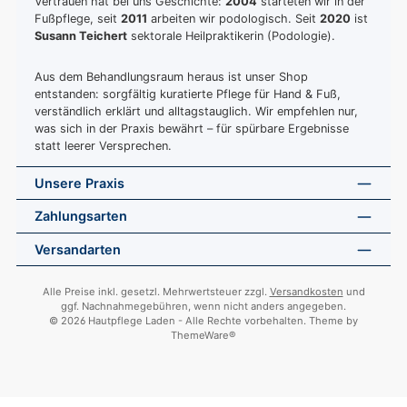
Vertrauen hat bei uns Geschichte:
2004
starteten wir in der
Fußpflege, seit
2011
arbeiten wir podologisch. Seit
2020
ist
Susann Teichert
sektorale Heilpraktikerin (Podologie).
Aus dem Behandlungsraum heraus ist unser Shop
entstanden: sorgfältig kuratierte Pflege für Hand & Fuß,
verständlich erklärt und alltagstauglich. Wir empfehlen nur,
was sich in der Praxis bewährt – für spürbare Ergebnisse
statt leerer Versprechen.
Unsere Praxis
Zahlungsarten
Versandarten
Alle Preise inkl. gesetzl. Mehrwertsteuer zzgl.
Versandkosten
und
ggf. Nachnahmegebühren, wenn nicht anders angegeben.
© 2026 Hautpflege Laden - Alle Rechte vorbehalten. Theme by
ThemeWare®