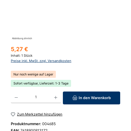
Abbildung ähnlich
Regulärer Preis:
5,27 €
Inhalt:
1 Stück
Preise inkl. MwSt. zzgl. Versandkosten
Nur noch wenige auf Lager
Sofort verfügbar, Lieferzeit: 1-3 Tage
Produkt Anzahl: Gib den gewünschten Wert ein oder benutze die Schaltfläc
In den Warenkorb
Zum Merkzettel hinzufügen
Produktnummer:
004685
EAN:
7618900913172