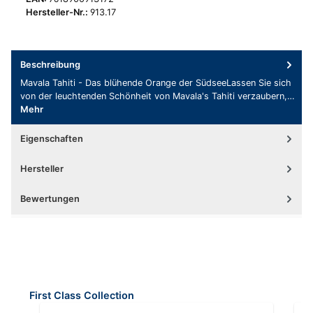
Hersteller-Nr.:
913.17
Beschreibung
Mavala Tahiti - Das blühende Orange der SüdseeLassen Sie sich
von der leuchtenden Schönheit von Mavala's Tahiti verzaubern,…
Mehr
Eigenschaften
Hersteller
Bewertungen
Produktgalerie überspringen
First Class Collection