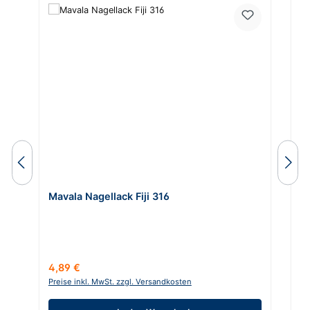
Mavala Nagellack Fiji 316
M
Regulärer Preis:
Re
4,89 €
4
Preise inkl. MwSt. zzgl. Versandkosten
Pr