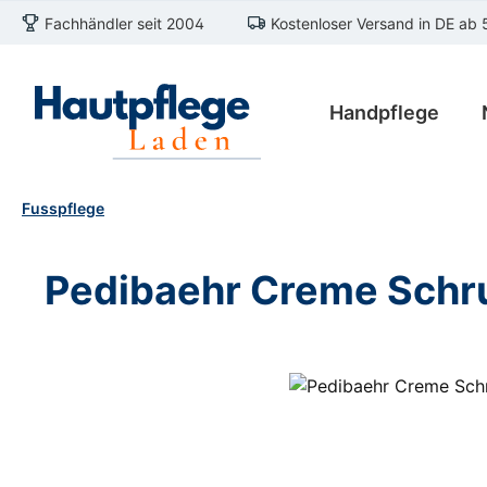
Fachhändler seit 2004
Kostenloser Versand in DE ab 
m Hauptinhalt springen
Zur Suche springen
Zur Hauptnavigation springen
Handpflege
Fusspflege
Pedibaehr Creme Schr
Bildergalerie überspringen