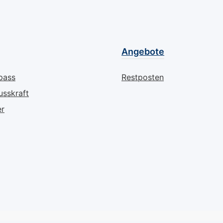
chte
Haut zu 
nell ein,
seinem K
igen Film
dem Prop
 und
bekannt 
Angebote
e
regeneri
d zart.
beruhig
pass
Restposten
 geprüft
Eigensch
usskraft
t mit
dieser 
eine tief
er
n
Pflege, d
 dieser
wieder w
fekte
geschmei
enschen
Ohne den
aut, die
Duft- un
e
und derm
ebe und
geprüft, 
t
dieser S
en. Wie
Wiederhe