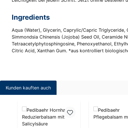
Leichtigkeit bei jedem Schritt. Jetzt online bestelle
Ingredients
Aqua (Water), Glycerin, Caprylic/Capric Triglyceride,
Simmondsia Chinensis (Jojoba) Seed Oil, Ceramide NP
Tetraacetylphytosphingosine, Phenoxyethanol, Ethylhe
Citric Acid, Xanthan Gum. *aus kontrolliert biologis
Kunden kauften auch
Produktgalerie überspringen