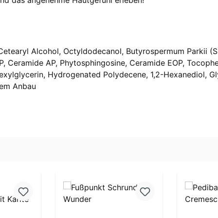
n und das angenehme Hautgefühl erleben!
 Cetearyl Alcohol, Octyldodecanol, Butyrospermum Parkii (S
, Ceramide AP, Phytosphingosine, Ceramide EOP, Tocopherol
xylglycerin, Hydrogenated Polydecene, 1,2-Hexanediol, Gly
chem Anbau