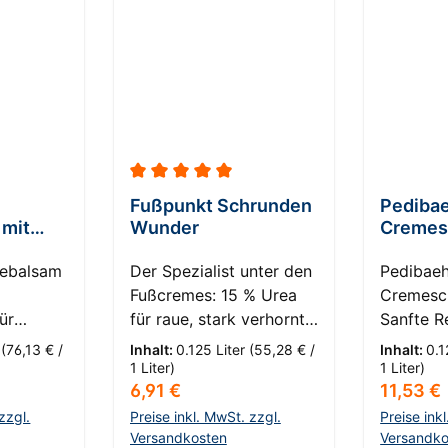
Durchschnittliche Bewertung von 5 von 5
Fußpunkt Schrunden
Pediba
 mit
Wunder
Creme
Propoli
gebalsam
Der Spezialist unter den
Pedibaeh
Fußcremes: 15 % Urea
Cremesc
ür
für raue, stark verhornte
Sanfte R
und rissige Fersen. Für
strapazi
r
(76,13 € /
Inhalt:
0.125 Liter
(55,28 € /
Inhalt:
0.1
 -
gezielte, regelmäßige
HautKomp
1 Liter)
1 Liter)
s:
Regulärer Preis:
Reguläre
6,91 €
11,53 €
Pflege.
Schrunde
ie
sich vor,
zzgl.
Preise inkl. MwSt. zzgl.
Preise ink
 des
Versandkosten
jeden T
Versandko