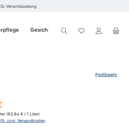
SSL-Verschlüsselung
rpflege
Gesichtspflege
Instrumente
Sp
Du hast 0 Produkte auf
Pedibaehr
is:
€
iter
(83,84 € / 1 Liter)
wSt. zzgl. Versandkosten