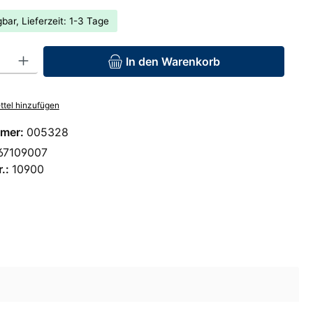
bar, Lieferzeit: 1-3 Tage
: Gib den gewünschten Wert ein oder benutze die Schaltflächen um 
In den Warenkorb
tel hinzufügen
mer:
005328
67109007
r.:
10900