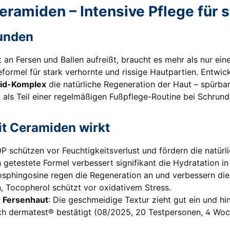
ramiden – Intensive Pflege für 
unden
an Fersen und Ballen aufreißt, braucht es mehr als nur ei
eformel für stark verhornte und rissige Hautpartien. Entwic
id-Komplex
die natürliche Regeneration der Haut – spürbar,
als Teil einer regelmäßigen Fußpflege-Routine bei Schrund
t Ceramiden wirkt
 schützen vor Feuchtigkeitsverlust und fördern die natürl
ch getestete Formel verbessert signifikant die Hydratation 
osphingosine regen die Regeneration an und verbessern die 
en, Tocopherol schützt vor oxidativem Stress.
r Fersenhaut
: Die geschmeidige Textur zieht gut ein und hin
urch dermatest® bestätigt (08/2025, 20 Testpersonen, 4 W