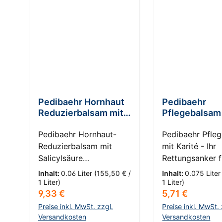
Pedibaehr Hornhaut
Pedibaehr
Reduzierbalsam mit
Pflegebalsam
Salicylsäure
Karité
Pedibaehr Hornhaut-
Pedibaehr Pfle
Reduzierbalsam mit
mit Karité - Ihr
Salicylsäure
Rettungsanker f
HautKompass: 4 -
trockene Füße
Inhalt:
0.06 Liter
(155,50 € /
Inhalt:
0.075 Lite
Schrunden Entdecken
HautKompass: 2
1 Liter)
1 Liter)
Regulärer Preis:
Regulärer Prei
9,33 €
5,71 €
Sie die Revolution in der
Trockene Haut
Fußpflege: Pedibaehr
Entdecken Sie d
Preise inkl. MwSt. zzgl.
Preise inkl. MwSt. 
Hornhaut-
Versandkosten
magische Kraft
Versandkosten