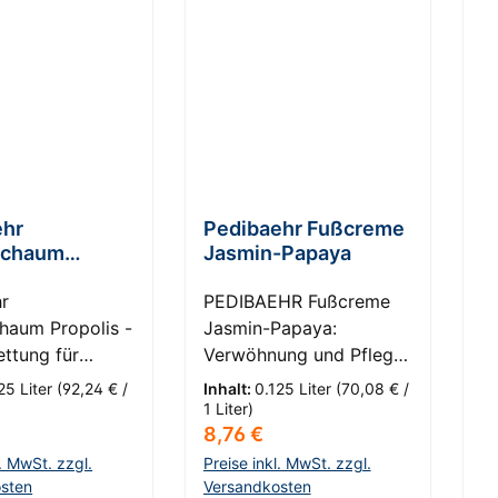
 Sternen
ehr
Pedibaehr Fußcreme
B
schaum
Jasmin-Papaya
C
s
R
r
PEDIBAEHR Fußcreme
C
haum Propolis -
Jasmin-Papaya:
A
ettung für
Verwöhnung und Pflege
erte Füße
für Ihre Füße
25 Liter
(92,24 € /
Inhalt:
0.125 Liter
(70,08 € /
ass: 4 -
HautKompass: 3 - Sehr
1 Liter)
r Preis:
Regulärer Preis:
R
8,76 €
5
n Stellen Sie
trockene Haut Die
 Ihre Füße sind
PEDIBAEHR Fußcreme
l. MwSt. zzgl.
Preise inkl. MwSt. zzgl.
Pr
ag dem Druck
sten
Jasmin-Papaya ist eine
Versandkosten
Ve