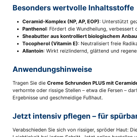
Besonders wertvolle Inhaltsstoffe
Ceramid-Komplex (NP, AP, EOP)
: Unterstützt ge
Panthenol
: Fördert die Wundheilung, verbessert d
Sheabutter aus kontrolliert biologischem Anbau
Tocopherol (Vitamin E)
: Neutralisiert freie Rad
Allantoin
: Wirkt reizlindernd, glättend und regen
Anwendungshinweise
Tragen Sie die
Creme Schrunden PLUS mit Ceramid
verhornte oder rissige Stellen – etwa die Fersen – 
Ergebnisse und geschmeidige Fußhaut.
Jetzt intensiv pflegen – für spürba
Verabschieden Sie sich von rissiger, spröder Haut: Di