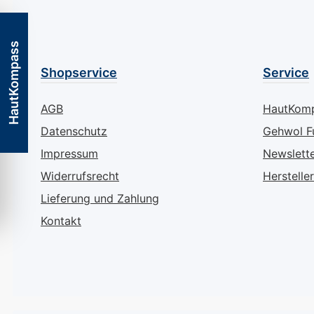
regelmäßiger
Seine softe, lei
Anwendung können Sie
Textur zieht sch
HautKompass
eine durchschnittliche
ohne einen fett
Verminderung der
zu hinterlassen,
Shopservice
Service
Hornhaut um
macht Ihre Füß
beeindruckende 37,9%
geschmeidig un
AGB
HautKom
feststellen. Die
Dermatologisch
Datenschutz
Gehwol F
betroffenen Hautstellen
und angereicher
erlangen ihre Weichheit
naturreinen,
Impressum
Newslett
und Geschmeidigkeit
hautfreundliche
Widerrufsrecht
Hersteller
zurück, während
Substanzen, ist
Lieferung und Zahlung
kaltgepresstes Mandel-
Balsam der per
und Olivenöl für eine
Begleiter für M
Kontakt
intensive Rückfettung
mit trockener H
sorgen und die
ihren Füßen ein
Feuchtigkeitsbalance
Extraportion Li
Ihrer Haut nachhaltig
Aufmerksamkei
verbessern.
schenken möcht