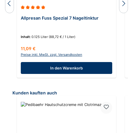
Durchschnittliche Bewertung von 5 von 5 Sternen
Allpresan Fuss Spezial 7 Nageltinktur
F
Inhalt:
0.125 Liter
(88,72 € / 1 Liter)
In
Regulärer Preis:
Re
11,09 €
8
Preise inkl. MwSt. zzgl. Versandkosten
Pr
In den Warenkorb
Produktgalerie überspringen
Kunden kauften auch