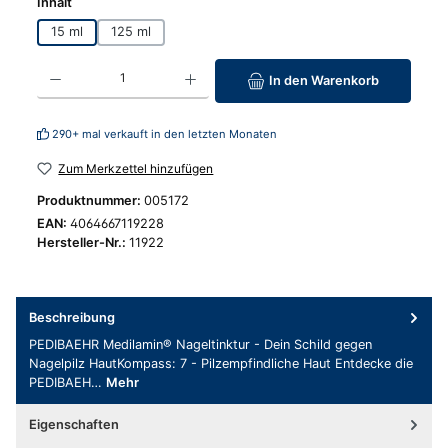
auswählen
Inhalt
15 ml
125 ml
Produkt Anzahl: Gib den gewünschten Wert ein oder benutze die Schaltfläc
In den Warenkorb
290+ mal verkauft in den letzten Monaten
Zum Merkzettel hinzufügen
Produktnummer:
005172
EAN:
4064667119228
Hersteller-Nr.:
11922
Beschreibung
PEDIBAEHR Medilamin® Nageltinktur - Dein Schild gegen
Nagelpilz HautKompass: 7 - Pilzempfindliche Haut Entdecke die
PEDIBAEH…
Mehr
Eigenschaften