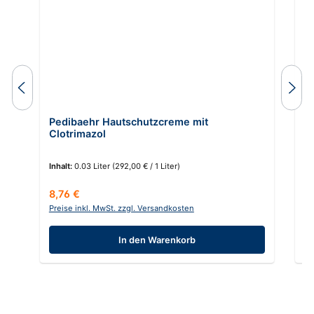
Pedibaehr Hautschutzcreme mit
P
Clotrimazol
Inhalt:
0.03 Liter
(292,00 € / 1 Liter)
In
Regulärer Preis:
Re
8,76 €
1
Preise inkl. MwSt. zzgl. Versandkosten
Pr
In den Warenkorb