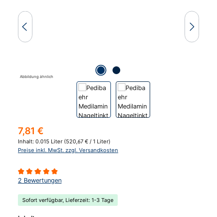
Abbildung ähnlich
Regulärer Preis:
7,81 €
Inhalt:
0.015 Liter
(520,67 € / 1 Liter)
Preise inkl. MwSt. zzgl. Versandkosten
Durchschnittliche Bewertung von 5 von 5 Sternen
2 Bewertungen
Sofort verfügbar, Lieferzeit: 1-3 Tage