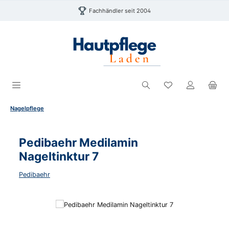
Zum Hauptinhalt springen
Fachhändler seit 2004
Du hast 0 Produk
Nagelpflege
Pedibaehr Medilamin
Nageltinktur 7
Pedibaehr
Bildergalerie überspringen