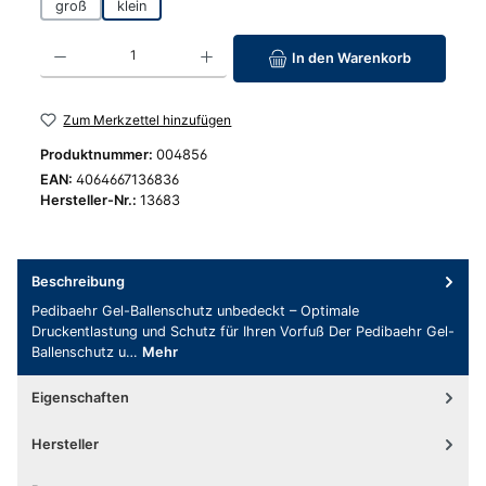
groß
klein
Produkt Anzahl: Gib den gewünschten Wert ein oder benutze die Schaltfläc
In den Warenkorb
Zum Merkzettel hinzufügen
Produktnummer:
004856
EAN:
4064667136836
Hersteller-Nr.:
13683
Beschreibung
Pedibaehr Gel-Ballenschutz unbedeckt – Optimale
Druckentlastung und Schutz für Ihren Vorfuß Der Pedibaehr Gel-
Ballenschutz u…
Mehr
Eigenschaften
Hersteller