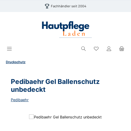
Zum Hauptinhalt springen
Fachhändler seit 2004
Du hast 0 Produk
Druckschutz
Pedibaehr Gel Ballenschutz
unbedeckt
Pedibaehr
Bildergalerie überspringen