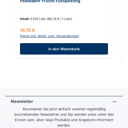
Pedibaehr Frucht Fusspeeling
P
Inhalt:
0.125 Liter
(85,76 € / 1 Liter)
In
Regulärer Preis:
Re
10,72 €
8
Preise inkl. MwSt. zzgl. Versandkosten
Pr
In den Warenkorb
Newsletter
Abonnieren Sie jetzt einfach unseren regelmäßig
erscheinenden Newsletter und Sie werden stets unter den
Ersten sein, über neue Produkte und Angebote informiert
werden.