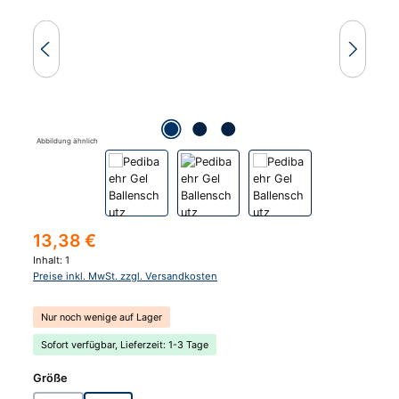
Abbildung ähnlich
Regulärer Preis:
13,38 €
Inhalt:
1
Preise inkl. MwSt. zzgl. Versandkosten
Nur noch wenige auf Lager
Sofort verfügbar, Lieferzeit: 1-3 Tage
auswählen
Größe