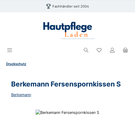
Zum Hauptinhalt springen
Fachhändler seit 2004
Du hast 0 Produk
Druckschutz
Berkemann Fersenspornkissen S
Berkemann
Bildergalerie überspringen