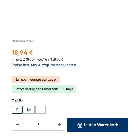
Abbildung ähnlich
Regulärer Preis:
18,94 €
Inhalt:
2 Stück
(9,47 € / 1 Stück)
Preise inkl. MwSt. zzgl. Versandkosten
Nur noch wenige auf Lager
Sofort verfügbar, Lieferzeit: 1-3 Tage
auswählen
Größe
S
M
L
Produkt Anzahl: Gib den gewünschten Wert ein oder benutze die Schaltfläc
In den Warenkorb