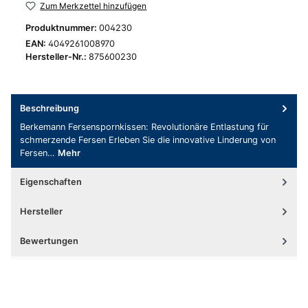
Zum Merkzettel hinzufügen
Produktnummer:
004230
EAN:
4049261008970
Hersteller-Nr.:
875600230
Beschreibung
Berkemann Fersenspornkissen: Revolutionäre Entlastung für
schmerzende Fersen Erleben Sie die innovative Linderung von
Fersen…
Mehr
Eigenschaften
Hersteller
Bewertungen