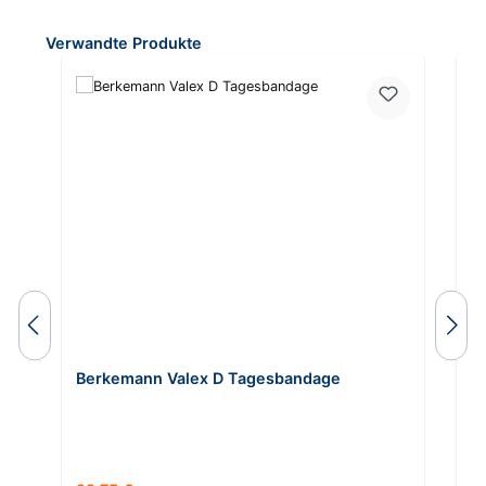
Produktgalerie überspringen
Verwandte Produkte
Berkemann Valex D Tagesbandage
B
In