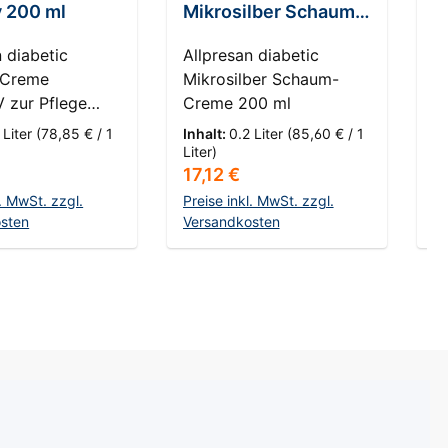
v 200 ml
Mikrosilber Schaum-
S
Creme 200 ml
O
n diabetic
Allpresan diabetic
D
-Creme
Mikrosilber Schaum-
S
 zur Pflege
Creme 200 ml
O
ckener bis
m
 Liter
(78,85 € / 1
Inhalt:
0.2 Liter
(85,60 € / 1
In
Haut
f
Liter)
1 
r Preis:
Regulärer Preis:
R
17,12 €
1
e: 200 ml Linie:
u
n diabetic
S
l. MwSt. zzgl.
Preise inkl. MwSt. zzgl.
Pr
ungsform:
sten
Versandkosten
h
Ve
G
en Warenkorb
In den Warenkorb
ngsgebiete:
un
tzustand:
H
che Haut,
in
 Haut Die
un
n diabetic
V
-Creme
r
 ist ein
t
ttliches
br