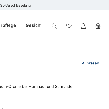
SSL-Verschlüsselung
rpflege
Gesichtspflege
Instrumente
Sp
Du hast 0 Produkte auf
Allpresan
haum-Creme bei Hornhaut und Schrunden
is:
€