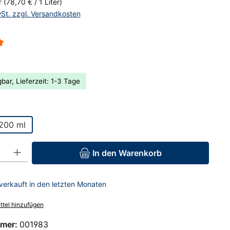
er
(78,70 € / 1 Liter)
wSt. zzgl. Versandkosten
liche Bewertung von 5 von 5 Sternen
bar, Lieferzeit: 1-3 Tage
hlen
200 ml
: Gib den gewünschten Wert ein oder benutze die Schaltflächen um 
In den Warenkorb
verkauft in den letzten Monaten
tel hinzufügen
mer:
001983