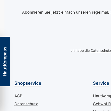
Fußhaut entwickelt. Die
Pflege, insbeso
innovative medizinische
Bereich der Füß
Abonnieren Sie jetzt einfach unseren regelmäß
Hautpflege kombiniert 5
Trockenheit, Ri
% Urea, 5 % Glycerin,
und die damit
Mandelöl und
verbundenen Ri
hautverwandte Lipide,
von Infektionen
um Feuchtigkeit
eine spezialisie
nachhaltig in der Haut
Pflege, die über
HautKompass
Ich habe die
Datenschut
zu binden und die
reine
Elastizität spürbar zu
Feuchtigkeitsv
verbessern. Dank der
hinausgeht. Die
leichten Schaumcreme-
Allpresan diabe
Textur zieht die Pflege
Schaum-Creme
besonders schnell ein,
INTENSIV + REP
Shopservice
Service
ohne zu fetten – ideal
Urea ist Ihre er
für die moderne
wenn es um die
AGB
HautKom
Fußpflege im Alltag. Wie
umfassende Pfl
Datenschutz
Gehwol F
Allpresan 2
Reparatur der
Schaumcreme trockene
diabetischen F