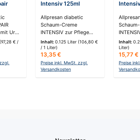
air
Intensiv 125ml
Intensi
tic
Allpresan diabetic
Allpresa
PAIR
Schaum-Creme
Schaum
mit Urea
INTENSIV zur Pflege
INTENSIV
sehr trockener bis
sehr tro
(97,28 € /
Inhalt:
0.125 Liter
(106,80 €
Inhalt:
0.2
ml Linie:
rissiger Haut Füllmenge:
rissiger 
/ 1 Liter)
Liter)
s:
Regulärer Preis:
Reguläre
13,35 €
15,77 €
tic
125 ml Linie: Allpresan
Füllmeng
rm:
diabetic
Allpresa
zzgl.
Preise inkl. MwSt. zzgl.
Preise ink
Darreichungsform:
Versandkosten
Darreich
Versandko
iete:
Schaum
Schaum
nkorb
In den Warenkorb
In d
Anwendungsgebiete:
Anwendu
tzustand:
Fuß Hautzustand:
Fuß Hau
r
Diabetische Haut,
Diabetis
ssige
Trockene Haut Die
Trockene
t Die
Allpresan diabetic
Allpresa
tikern
Schaum-Creme
Schaum
dere
INTENSIV ist ein
INTENSIV
t und
fortschrittliches
fortschri