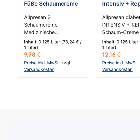
Füße Schaumcreme
Intensiv + Rep
Allpresan 2
Allpresan diabe
Schaumcreme –
INTENSIV + RE
Medizinische
Schaum-Creme 
Feuchtigkeitspflege für
für Diabetiker
Inhalt:
0.125 Liter
(78,24 € /
Inhalt:
0.125 Liter
trockene Füße
Füllmenge: 125 
1 Liter)
1 Liter)
Regulärer Preis:
Regulärer Prei
9,78 €
12,16 €
HautKompass: 2 –
Allpresan diabe
Trockene Haut Trockene
Darreichungsfo
Preise inkl. MwSt. zzgl.
Preise inkl. MwSt. 
Füße benötigen eine
Versandkosten
Schaum
Versandkosten
Pflege, die intensiv
Anwendungsgeb
In den Warenkorb
In den Ware
Feuchtigkeit spendet
Fußpflege für
und gleichzeitig die
Diabetiker Hau
natürliche Hautbarriere
Speziell für seh
unterstützt. Die
trockene und ri
Allpresan 2
diabetische Hau
Schaumcreme wurde
Haut von Diabe
speziell für die tägliche
benötigt beson
Pflege trockener
Aufmerksamkei