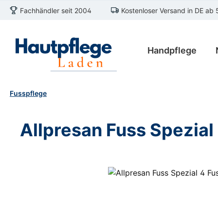
Fachhändler seit 2004
Kostenloser Versand in DE ab 
m Hauptinhalt springen
Zur Suche springen
Zur Hauptnavigation springen
Handpflege
Fusspflege
Allpresan Fuss Spezia
Bildergalerie überspringen