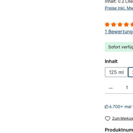
Inhalt:
0.2 Lit
Preise inkl. M
Durchschnitt
1 Bewertung
Sofort verfüg
auswä
Inhalt
125 ml
Produkt Anzahl
6.700+ mal 
Zum Merkzet
Produktnum