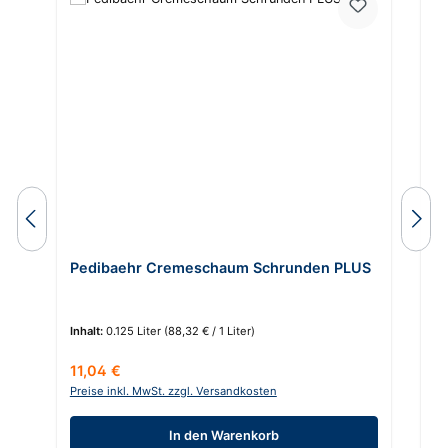
Pedibaehr Cremeschaum Schrunden PLUS
P
Inhalt:
0.125 Liter
(88,32 € / 1 Liter)
In
Regulärer Preis:
Re
11,04 €
8
Preise inkl. MwSt. zzgl. Versandkosten
Pr
In den Warenkorb