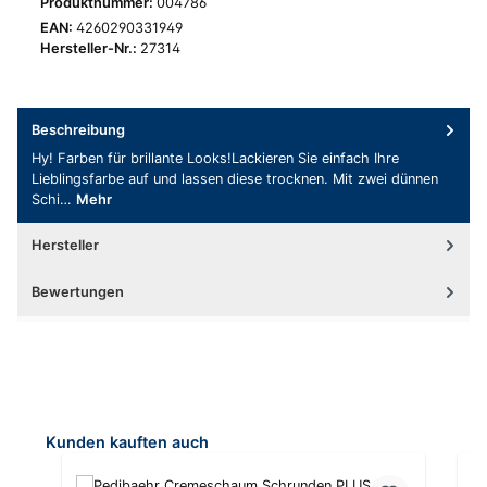
Produktnummer:
004786
EAN:
4260290331949
Hersteller-Nr.:
27314
Beschreibung
Hy! Farben für brillante Looks!Lackieren Sie einfach Ihre
Lieblingsfarbe auf und lassen diese trocknen. Mit zwei dünnen
Schi…
Mehr
Hersteller
Bewertungen
Produktgalerie überspringen
Kunden kauften auch