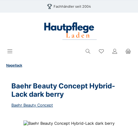
Zum Hauptinhalt springen
Fachhändler seit 2004
Du hast 0 Produk
Nagellack
Baehr Beauty Concept Hybrid-
Lack dark berry
Baehr Beauty Concept
Bildergalerie überspringen