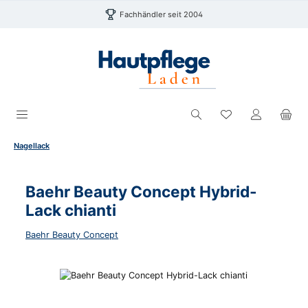
Zum Hauptinhalt springen
Fachhändler seit 2004
Du hast 0 Produk
Nagellack
Baehr Beauty Concept Hybrid-
Lack chianti
Baehr Beauty Concept
Bildergalerie überspringen