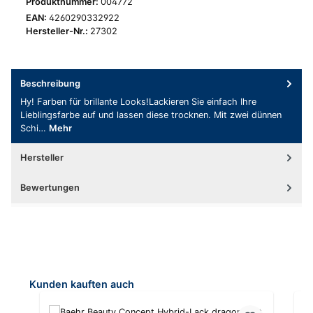
Produktnummer:
004772
EAN:
4260290332922
Hersteller-Nr.:
27302
Beschreibung
Hy! Farben für brillante Looks!Lackieren Sie einfach Ihre
Lieblingsfarbe auf und lassen diese trocknen. Mit zwei dünnen
Schi…
Mehr
Hersteller
Bewertungen
Produktgalerie überspringen
Kunden kauften auch