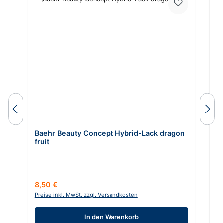
Baehr Beauty Concept Hybrid-Lack dragon
P
fruit
In
Regulärer Preis:
Re
8,50 €
6,
Preise inkl. MwSt. zzgl. Versandkosten
Pr
In den Warenkorb