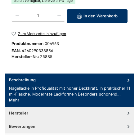
Sofort verfügbar, Lieferzeit: 1-3 Tage
Produkt Anzahl: Gib den gewünschten Wert ein oder benutze die Schaltfläc
In den Warenkorb
Zum Merkzettel hinzufügen
Produktnummer:
004963
EAN:
4260290338856
Hersteller-Nr.:
25885
Beschreibung
Nagellacke in Profiqualität mit hoher Deckkraft. In praktischer 11
ml-Flasche. Modernste Lackformeln Besonders schonend…
Mehr
Hersteller
Bewertungen