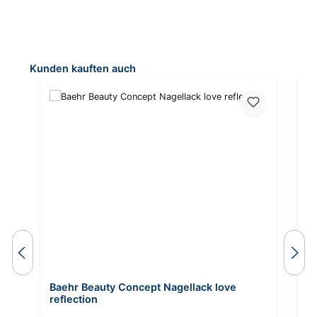
Produktgalerie überspringen
Kunden kauften auch
Baehr Beauty Concept Nagellack love
B
reflection