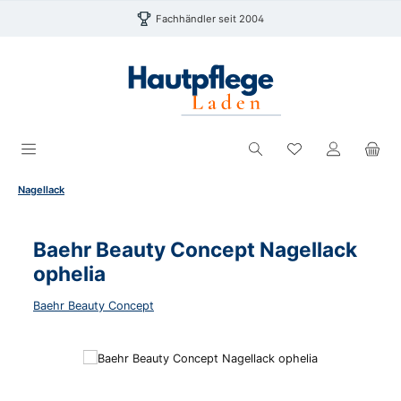
Zum Hauptinhalt springen
Fachhändler seit 2004
Du hast 0 Produk
Nagellack
Baehr Beauty Concept Nagellack
ophelia
Baehr Beauty Concept
Bildergalerie überspringen