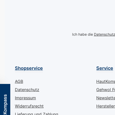
Sachen Fußgesundheit
sodass sie kau
und Hautpflege.
sind und jeglich
Einzigartige
Fremdkörpergef
Tropfenform für
vermieden wird
optimale Anwendung:
Feinstverteilte
Ich habe die
Datenschut
Das Neuenbürger
mineralische Öl
Mäuschen zeichnet sich
(Paraffinöl) in 
durch seine spezielle
Zehenhauben s
Tropfenform aus, die
die Haut vor
eine zielgenaue
Austrocknung,
Anwendung ermöglicht.
reduzieren
Shopservice
Service
Das schmale Ende des
Verhornungen 
Bimssteins eignet sich
halten sie weic
AGB
HautKom
hervorragend, um
geschmeidig. D
Datenschutz
Gehwol F
Schwielen und
höchste Tragek
HautKompass
Verhornungen in den
dieser Zehenha
Impressum
Newslett
Zehenzwischenräumen
wird durch ihre
Widerrufsrecht
Hersteller
sanft und effektiv zu
rutschfeste,
Lieferung und Zahlung