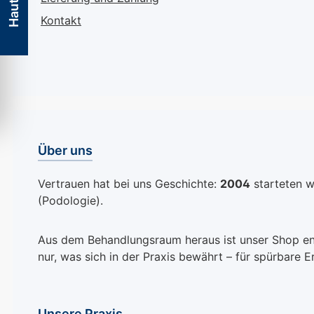
entfernen. Das breite
anschmiegsame
Ende ist ideal für den
hautfreundliche
Kontakt
Fersenbereich, um selbst
Beschaffenheit e
hartnäckige
Bei richtiger Pf
Verhornungen und
Pedibaehr Gel-
trockene Hautpartien zu
Zehenhauben, 
behandeln.
Auswaschen mi
Doppelnutzen - Füße
handwarmem W
pflegen und Flecken
und dem Abpud
Über uns
putzen: Neben der
Talkum nach d
Anwendung am Fuß
Trocknen, könn
Vertrauen hat bei uns Geschichte:
2004
starteten wi
kann das Neuenbürger
lange Freude a
(Podologie).
Mäuschen auch zur
hochwertigen P
Entfernung hartnäckiger
haben. Verwend
Schmutzflecken auf der
die Pedibaehr G
Aus dem Behandlungsraum heraus ist unser Shop entst
Haut eingesetzt werden.
Zehenhauben, u
nur, was sich in der Praxis bewährt – für spürbare E
Der robuste Bimsstein
Füßen eine an
schont dabei Ihre Haut
Druckentlastun
und sorgt für ein
optimalen Schu
Unsere Praxis