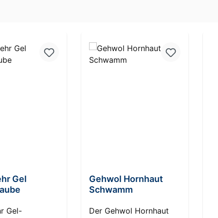
 Sternen
hr Gel
Gehwol Hornhaut
P
aube
Schwamm
R
S
r Gel-
Der Gehwol Hornhaut
P