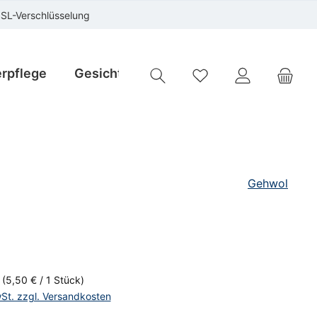
SSL-Verschlüsselung
rpflege
Gesichtspflege
Instrumente
Sp
Du hast 0 Produkte auf
Gehwol
is:
€
k
(5,50 € / 1 Stück)
wSt. zzgl. Versandkosten