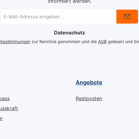
informiert werden.
m spürbar
Zehengelenke mit sich
sodass s
es
bringen. Innovative
sind und 
E-
Mail-
ühl
Eigenschaften für
Fremdkö
Adresse
.
unübertroffenen
vermiede
Datenschutz
*
Komfort:
Feinstver
zbestimmungen
zur Kenntnis genommen und die
AGB
gelesen und bin
e
Druckminderung: Gezielt
minerali
den Gel-
konzipiert, um den
(Paraffin
chützen
Druck auf schmerzende
Zehenha
Zehengelenke zu
die Haut
reduzieren, bietet dieses
Austrock
Pflaster Erleichterung
reduzier
Angebote
und
bei jedem Schritt.
Verhorn
h und
Antibakterielle
halten s
pass
Restposten
er
Silberionen: Schützt
geschmei
usskraft
omfort
effektiv vor Bakterien,
höchste
uben
verhindert unangenehme
dieser Z
er
Gerüche und Infektionen
wird dur
und sorgt so für ein
rutschfes