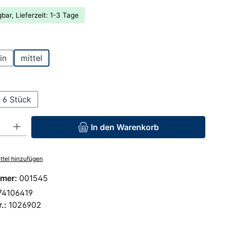
bar, Lieferzeit: 1-3 Tage
hlen
in
mittel
hlen
6 Stück
: Gib den gewünschten Wert ein oder benutze die Schaltflächen um 
In den Warenkorb
tel hinzufügen
mer:
001545
74106419
r.:
1026902