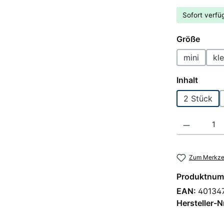
Sofort verfüg
auswä
Größe
mini
kle
auswä
Inhalt
2 Stück
Produkt Anzahl
Zum Merkzet
Produktnum
EAN:
40134
Hersteller-N