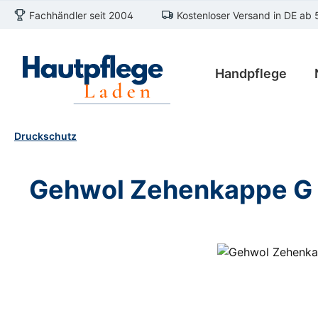
Fachhändler seit 2004
Kostenloser Versand in DE ab 
m Hauptinhalt springen
Zur Suche springen
Zur Hauptnavigation springen
Handpflege
Druckschutz
Gehwol Zehenkappe G
Bildergalerie überspringen