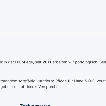
 und
gesundes Fußklima.
anschmi
Feuchtigkeitsabsorbiere
hautfreu
rreicht.
nd & atmungsaktiv: Hält
Beschaffe
lege der
Ihre Füße den ganzen
Bei richt
Tag über trocken und
Pedibaeh
wie dem
komfortabel, selbst
Zehenha
t
unter intensiver
Auswasc
asser
Belastung. Vorteile, die
handwar
ern mit
überzeugen: Das
und dem
em
Berkemann
Talkum 
en Sie
Hammerzehenschutz-
Trocknen
r in der Fußpflege, seit
2011
arbeiten wir podologisch. Sei
n diesem
Pflaster ist mehr als nur
lange Fr
rodukt
ein Produkt - es ist eine
hochwert
en Sie
Investition in Ihr
haben. V
el-
Wohlbefinden. Speziell
die Pedi
anden: sorgfältig kuratierte Pflege für Hand & Fuß, verstä
m Ihren
für Menschen konzipiert,
Zehenhau
rgebnisse statt leerer Versprechen.
genehme
die unter den Folgen von
Füßen e
g und
Hammerzehen leiden
Druckent
tz im
oder täglich viele
optimale
Zahlungsarten