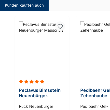
Kunden kauften auch
Produktgalerie überspringen
Durchschnittliche Bewertung von 5 von 5 Sterne
Peclavus Bimsstein
Pedibaehr Ge
Neuenbürger
Zehenhaube
Mäuschen
Ruck Neuenbürger
Pedibaehr Gel-