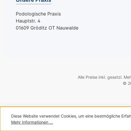
geschmeidiges und
Alltag oder bei
gepflegtes Hautbild.
zu bieten. Sie 
Podologische Praxis
Qualität und Tradition
den Unterschie
Hauptstr. 4
von Ruck: Als
und Ihre Füße 
01609 Gröditz OT Nauwalde
renommierter Hersteller
Ihnen danken! M
von Fußpflegeprodukten
mm): KLEIN: ca
steht Ruck seit Jahren
55, Durchmesse
für Qualität und
15MITTEL: ca. 
Innovation. Mit dem
Durchmesser 2
Neuenbürger Mäuschen
ca. Länge 55,
erhalten Sie ein Produkt,
Durchmesser 2
Alle Preise inkl. gesetzl. M
das höchsten
Hinweise: Alle G
© 20
Ansprüchen an Material,
Produkte (entha
Verarbeitung und
Mineralöl) sind
Funktionalität gerecht
waschbar (mit 
wird. Anwendung und
und wiederverw
Pflege: Befeuchten Sie
Nach dem Trock
Diese Website verwendet Cookies, um eine bestmögliche Erfah
das Neuenbürger
Gelflächen leich
Mehr Informationen ...
Mäuschen vor der
Talkumpuder ei