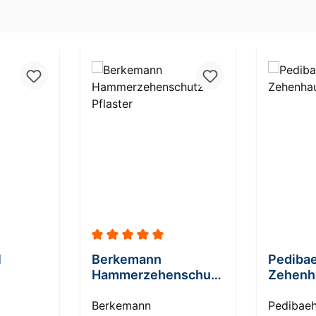
n
Durchschnittliche Bewertung von 5 von 5
l
Berkemann
Pedibae
Hammerzehenschutz
Zehenh
Pflaster
Berkemann
Pedibaeh