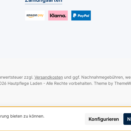
m Sport
Stunden auf den Beinen
Alltag o
werden
sind. Warum Berkemann
zu biete
d spüren
Hammerzehenschutz-
den Unte
werden es
Pflaster?
und Ihre
Benutzerdefiniertes Bild 1
Benutzerdefiniertes Bild 2
Benutzerdefiniertes Bild 3
aße (in
Schmerzlinderung:
Ihnen da
. Länge
Bietet sofortige und
mm): KLE
r
spürbare Entlastung für
55, Dur
Länge 55,
empfindliche
15MITTEL
0GROSS :
Zehengelenke. Hygiene
Durchme
& Komfort: Die
ca. Läng
5
Kombination aus
Durchme
ehrwertsteuer zzgl.
Versandkosten
und ggf. Nachnahmegebühren, wen
el-
antibakteriellen und
Hinweise:
26 Hautpflege Laden - Alle Rechte vorbehalten. Theme by
ThemeW
lten
feuchtigkeitsregulierend
Produkte
 lauwarm
en Eigenschaften
Mineralö
Wasser)
garantiert ein optimales
waschbar
endbar.
Fußklima.
und wied
nen die
Langzeitwirkung:
Nach de
rung bieten zu können.
Konfigurieren
N
t mit
Hochwertige Materialien
Gelfläche
npudern.
und Verarbeitung
Talkumpu