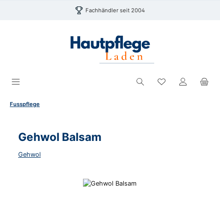
Zum Hauptinhalt springen
Fachhändler seit 2004
Du hast 0 Produk
Fusspflege
Gehwol Balsam
Gehwol
Bildergalerie überspringen