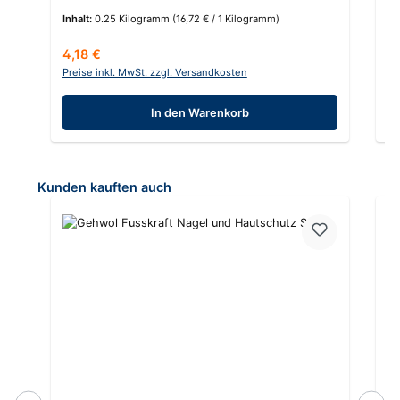
Inhalt:
0.25 Kilogramm
(16,72 € / 1 Kilogramm)
In
Regulärer Preis:
Re
4,18 €
7,
Preise inkl. MwSt. zzgl. Versandkosten
Pr
In den Warenkorb
Produktgalerie überspringen
Kunden kauften auch