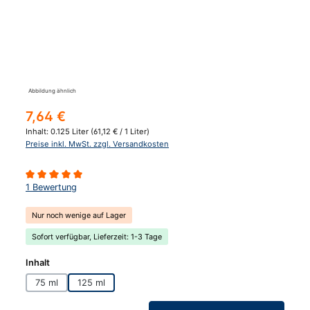
Abbildung ähnlich
Regulärer Preis:
7,64 €
Inhalt:
0.125 Liter
(61,12 € / 1 Liter)
Preise inkl. MwSt. zzgl. Versandkosten
Durchschnittliche Bewertung von 5 von 5 Sternen
1 Bewertung
Nur noch wenige auf Lager
Sofort verfügbar, Lieferzeit: 1-3 Tage
auswählen
Inhalt
75 ml
125 ml
Produkt Anzahl: Gib den gewünschten Wert ein oder benutze die Schaltfläc