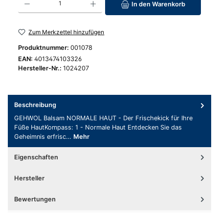
In den Warenkorb
Zum Merkzettel hinzufügen
Produktnummer:
001078
EAN:
4013474103326
Hersteller-Nr.:
1024207
Beschreibung
GEHWOL Balsam NORMALE HAUT - Der Frischekick für Ihre
Füße HautKompass: 1 - Normale Haut Entdecken Sie das
Geheimnis erfrisc…
Mehr
Eigenschaften
Hersteller
Bewertungen