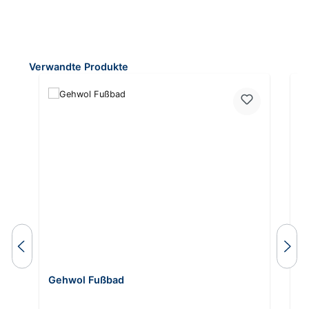
Produktgalerie überspringen
Verwandte Produkte
Gehwol Fußbad
G