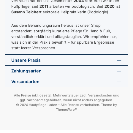
Vertrauen hat bei uns Geschichte:
2004
starteten wir in der
Fußpflege, seit
2011
arbeiten wir podologisch. Seit
2020
ist
Susann Teichert
sektorale Heilpraktikerin (Podologie).
Aus dem Behandlungsraum heraus ist unser Shop
entstanden: sorgfältig kuratierte Pflege für Hand & Fuß,
verständlich erklärt und alltagstauglich. Wir empfehlen nur,
was sich in der Praxis bewährt – für spürbare Ergebnisse
statt leerer Versprechen.
Unsere Praxis
Zahlungsarten
Versandarten
Alle Preise inkl. gesetzl. Mehrwertsteuer zzgl.
Versandkosten
und
ggf. Nachnahmegebühren, wenn nicht anders angegeben.
© 2026 Hautpflege Laden - Alle Rechte vorbehalten. Theme by
ThemeWare®