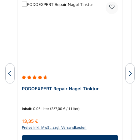
Durchschnittliche Bewertung von 4.86 von 5 Sternen
PODOEXPERT Repair Nagel Tinktur
P
Inhalt:
0.05 Liter
(267,00 € / 1 Liter)
In
Regulärer Preis:
Re
13,35 €
1
Preise inkl. MwSt. zzgl. Versandkosten
Pr