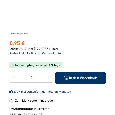
Abbildung ähnlich
Regulärer Preis:
8,95 €
Inhalt:
0.015 Liter
(596,67 € / 1 Liter)
Preise inkl. MwSt. zzgl. Versandkosten
Sofort verfügbar, Lieferzeit: 1-3 Tage
Produkt Anzahl: Gib den gewünschten Wert ein oder benutze die Schaltfläc
In den Warenkorb
270+ mal verkauft in den letzten Monaten
Zum Merkzettel hinzufügen
Produktnummer:
002027
EAN:
4013474103173