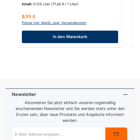
Inhalt:
0.125 Liter
(71,60 € / 1 Liter)
In
Regulärer Preis:
Re
8,95 €
9
Preise inkl. MwSt. zzgl. Versandkosten
Pr
In den Warenkorb
Newsletter
Abonnieren Sie jetzt einfach unseren regelmäßig
erscheinenden Newsletter und Sie werden stets unter den
Ersten sein, über neue Produkte und Angebote informiert
werden.
E-
Mail-
Adresse