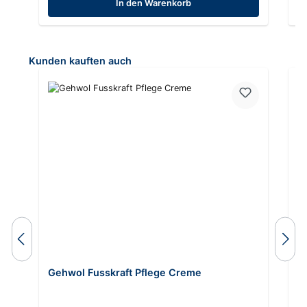
In den Warenkorb
Produktgalerie überspringen
Kunden kauften auch
Gehwol Fusskraft Pflege Creme
G