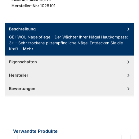
Hersteller-Nr.:
1025101
Beschreibung
GEHWOL Nagelpflege - Der Wächter Ihrer Nägel HautKompass:
3+ - Sehr trockene pilzempfindliche Nägel Entdecken Sie die
Kraft…
Mehr
Eigenschaften
Hersteller
Bewertungen
Produktgalerie überspringen
Verwandte Produkte