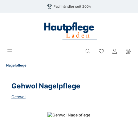
Zum Hauptinhalt springen
Fachhändler seit 2004
Du hast 0 Produk
Nagelpflege
Gehwol Nagelpflege
Gehwol
Bildergalerie überspringen