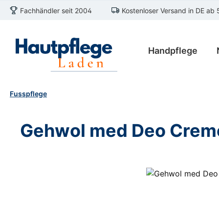
Fachhändler seit 2004
Kostenloser Versand in DE ab 
m Hauptinhalt springen
Zur Suche springen
Zur Hauptnavigation springen
Handpflege
Fusspflege
Gehwol med Deo Crem
Bildergalerie überspringen