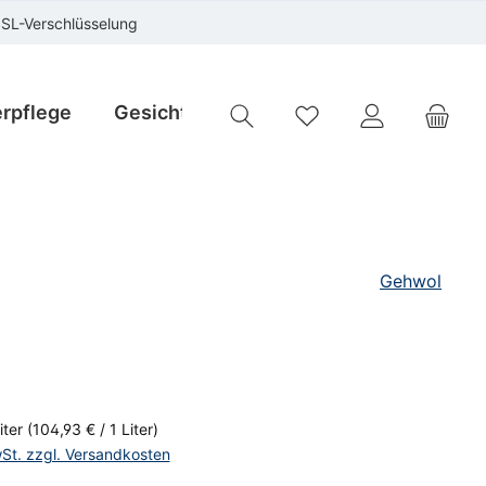
SSL-Verschlüsselung
rpflege
Gesichtspflege
Instrumente
Sp
Du hast 0 Produkte auf
Gehwol
is:
iter
(104,93 € / 1 Liter)
wSt. zzgl. Versandkosten