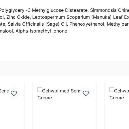
 Polyglyceryl-3 Methylglucose Distearate, Simmondsia Chinen
nol, Zinc Oxide, Leptospermum Scoparium (Manuka) Leaf Ex
te, Salvia Officinalis (Sage) Oil, Phenoxyethanol, Methylpa
inalool, Alpha-Isomethyl Ionone