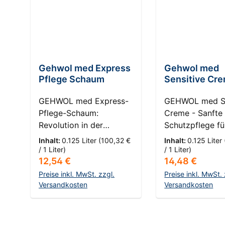
Gehwol med Express
Gehwol med
Pflege Schaum
Sensitive Cr
GEHWOL med Express-
GEHWOL med Se
Pflege-Schaum:
Creme - Sanfte
Revolution in der
Schutzpflege fü
Fußpflege HautKompass:
empfindliche H
Inhalt:
0.125 Liter
(100,32 €
Inhalt:
0.125 Liter
2 - Trockene Haut In der
HautKompass: 7
/ 1 Liter)
/ 1 Liter)
Regulärer Preis:
Regulärer Prei
12,54 €
14,48 €
heutigen Welt, in der
Pilzempfindlich
Schnelligkeit und
empfindliche Ha
Preise inkl. MwSt. zzgl.
Preise inkl. MwSt. 
Effizienz an vorderster
Versandkosten
GEHWOL med Se
Versandkosten
Front stehen, bringt
Creme wurde
In den Warenkorb
In den Ware
GEHWOL eine Lösung
überarbeitet, u
für all jene, die sich nach
empfindlicher 