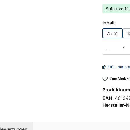
Sofort verfüg
auswä
Inhalt
75 ml
1
Produkt Anzahl
210+ mal ve
Zum Merkzet
Produktnum
EAN:
40134
Hersteller-N
Bewertungen