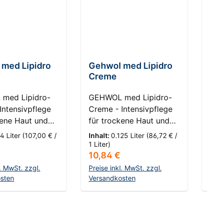
med Lipidro
Gehwol med Lipidro
G
Creme
C
med Lipidro-
GEHWOL med Lipidro-
G
Intensivpflege
Creme - Intensivpflege
C
kene Haut und
für trockene Haut und
f
or Hornhaut
Schutz vor Hornhaut
S
4 Liter
(107,00 € /
Inhalt:
0.125 Liter
(86,72 € /
In
ass: 3 - Sehr
HautKompass: 3 - Sehr
H
1 Liter)
/ 
r Preis:
Regulärer Preis:
R
10,84 €
7
 Haut
trockene Haut
t
n Sie die
Entdecken Sie die
E
l. MwSt. zzgl.
Preise inkl. MwSt. zzgl.
Pr
mative Kraft der
sten
transformative Kraft der
Versandkosten
t
Ve
med Lipidro-
GEHWOL med Lipidro-
G
en Warenkorb
In den Warenkorb
hre Lösung für
Creme, Ihre Lösung für
C
usforderungen
die Herausforderungen
d