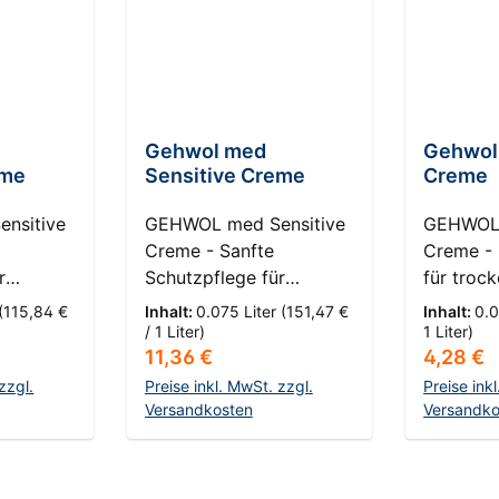
Gehwol med
Gehwol 
eme
Sensitive Creme
Creme
nsitive
GEHWOL med Sensitive
GEHWOL 
Creme - Sanfte
Creme - 
r
Schutzpflege für
für troc
aut
empfindliche Haut
Schutz v
(115,84 €
Inhalt:
0.075 Liter
(151,47 €
Inhalt:
0.0
S -
HautKompass: 7S -
HautKomp
/ 1 Liter)
1 Liter)
s:
Regulärer Preis:
Reguläre
11,36 €
4,28 €
e und
Pilzempfindliche und
trockene
ut Die
empfindliche Haut Die
Entdecke
zzgl.
Preise inkl. MwSt. zzgl.
Preise ink
nsitive
GEHWOL med Sensitive
Versandkosten
transfor
Versandko
Creme wurde
GEHWOL 
nkorb
In den Warenkorb
In d
m
überarbeitet, um
Creme, I
Haut noch
empfindlicher Haut noch
die Hera