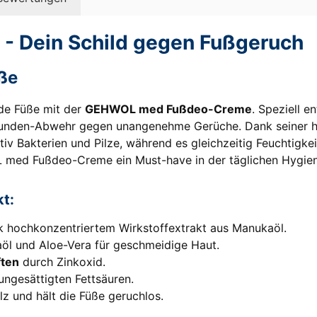
 Dein Schild gegen Fußgeruch
ße
nde Füße mit der
GEHWOL med Fußdeo-Creme
. Speziell 
Stunden-Abwehr gegen unangenehme Gerüche. Dank seiner h
v Bakterien und Pilze, während es gleichzeitig Feuchtigkeit
L med Fußdeo-Creme ein Must-have in der täglichen Hygien
t:
 hochkonzentriertem Wirkstoffextrakt aus Manukaöl.
öl und Aloe-Vera für geschmeidige Haut.
ften
durch Zinkoxid.
ungesättigten Fettsäuren.
lz und hält die Füße geruchlos.