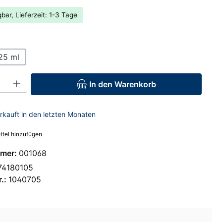
bar, Lieferzeit: 1-3 Tage
hlen
25 ml
: Gib den gewünschten Wert ein oder benutze die Schaltflächen um 
In den Warenkorb
rkauft in den letzten Monaten
tel hinzufügen
mer:
001068
74180105
r.:
1040705