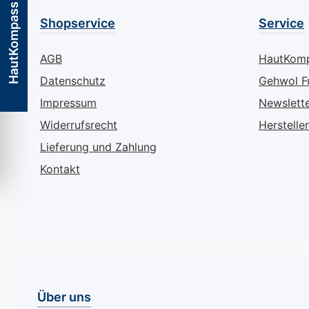
tiefenwirksame
schützen vor d
HautKompass
Feuchtigkeitsversorgung
Austrocknen un
Shopservice
Service
und lässt Ihre Füße in
verringern das 
Rekordzeit gepflegt und
von Infektionen
AGB
HautKom
geschmeidig erscheinen.
Ergebnis ist ein
Datenschutz
Gehwol F
Wie GEHWOL med
widerstandsfähi
Express-Pflege-Schaum
geschmeidige H
Impressum
Newslett
wirkt 4-fach Hydro-
sich angenehm 
Widerrufsrecht
Hersteller
Komplex: Eine
anfühlt – Tag fü
Lieferung und Zahlung
einzigartige
Die Kombinatio
Kombination aus
Mandelöl und J
Kontakt
Nachtkerzenöl,
spendet intensi
Moorpflanzenextrakt,
Feuchtigkeit un
Urea und Avocadoöl.
für ein seidig-
Nachtkerzenöl: Stärkt
Hautgefühl, ohn
die Hautbarriere und
fetten. Wie "G
unterstützt die
med Sensitive 
natürliche
wirkt: Der Sensitive-
Über uns
Schutzfunktion der
Wirkstoffkompl