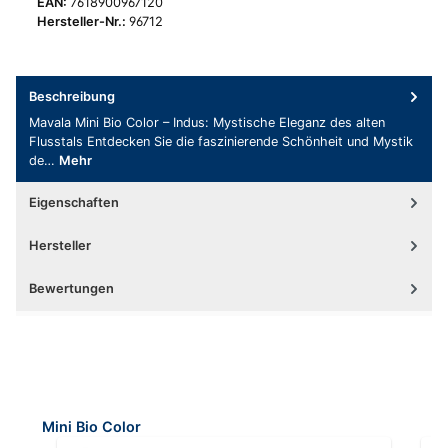
EAN:
7618900967120
Hersteller-Nr.:
96712
Beschreibung
Mavala Mini Bio Color – Indus: Mystische Eleganz des alten
Flusstals Entdecken Sie die faszinierende Schönheit und Mystik
de…
Mehr
Eigenschaften
Hersteller
Bewertungen
Produktgalerie überspringen
Mini Bio Color