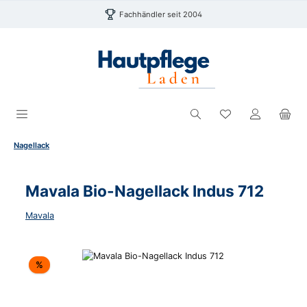
Zum Hauptinhalt springen
Fachhändler seit 2004
Du hast 0 Produk
Nagellack
Mavala Bio-Nagellack Indus 712
Mavala
Bildergalerie überspringen
Rabatt
%