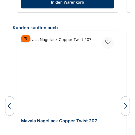
In den Warenkorb
Produktgalerie überspringen
Kunden kauften auch
Rabatt
%
Mavala Nagellack Copper Twist 207
M