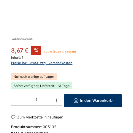
Abbildung ähnlich
Verkaufspreis:
3,67 €
%
Regulärer Preis:
7,32 €
(49.86% gespart)
Inhalt:
1
Preise inkl. MwSt. zzgl. Versandkosten
Nur noch wenige auf Lager
Sofort verfügbar, Lieferzeit: 1-3 Tage
Produkt Anzahl: Gib den gewünschten Wert ein oder benutze die Schaltfläc
In den Warenkorb
Zum Merkzettel hinzufügen
Produktnummer:
005132