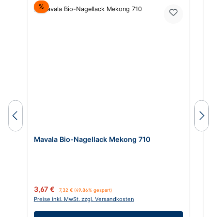
Rabatt
%
Mavala Bio-Nagellack Mekong 710
M
Verkaufspreis:
Regulärer Preis:
Ve
3,67 €
3
7,32 €
(49.86% gespart)
Preise inkl. MwSt. zzgl. Versandkosten
Pr