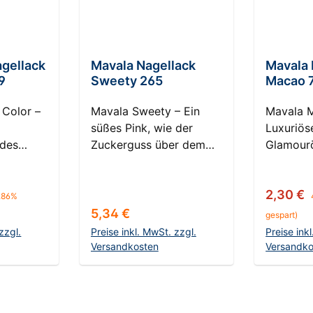
agellack
Mavala Nagellack
Mavala 
9
Sweety 265
Macao 
 Color –
Mavala Sweety – Ein
Mavala 
süßes Pink, wie der
Luxuriös
 des
Zuckerguss über dem
Glamour
ntdecken
GeburtstagskuchenErleb
NägelErl
stehliche
en Sie die verspielte
extrava
Preis:
Verkaufs
2,30 €
zonas-
Süße und die festliche
des Mav
.86%
f Ihren
Freude des Mavala
Nagellac
Regulärer Preis:
5,34 €
gespart)
ala Mini
Sweety Nagellacks.
Rot mit 
zzgl.
Preise inkl. MwSt. zzgl.
Preise ink
Diese lebhafte Farbe, ein
erinnert
Versandkosten
Versandko
azonas
süßes Pink, erinnert an
luxuriös
nkorb
In den Warenkorb
In d
 eine
den verlockenden
einem sc
n
Zuckerguss auf einem
der den 
ungel.
Geburtstagskuchen, der
Opulenz 