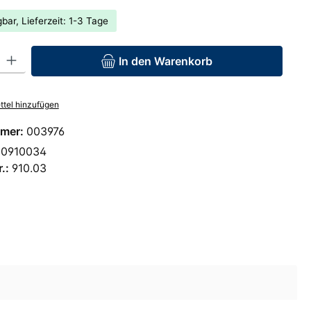
bar, Lieferzeit: 1-3 Tage
: Gib den gewünschten Wert ein oder benutze die Schaltflächen um 
In den Warenkorb
tel hinzufügen
mer:
003976
00910034
r.:
910.03