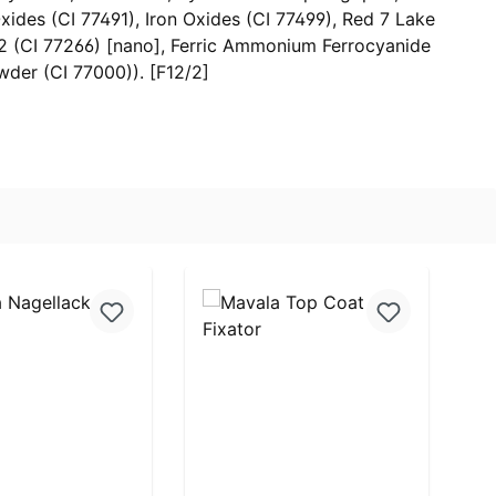
Oxides (CI 77491), Iron Oxides (CI 77499), Red 7 Lake
k 2 (CI 77266) [nano], Ferric Ammonium Ferrocyanide
wder (CI 77000)). [F12/2]
t