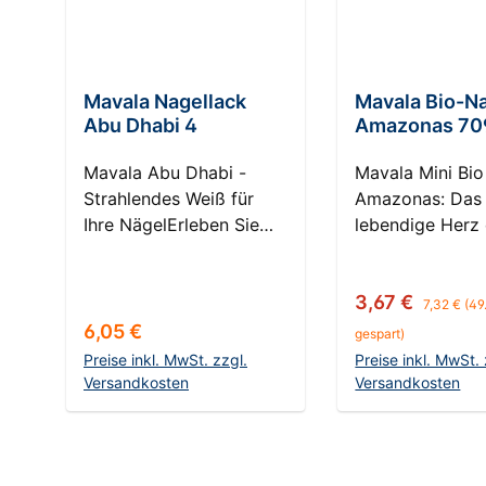
Mavala Nagellack
Mavala Bio-N
Abu Dhabi 4
Amazonas 70
Mavala Abu Dhabi -
Mavala Mini Bio
Strahlendes Weiß für
Amazonas: Das
Ihre NägelErleben Sie
lebendige Herz
die zeitlose Eleganz des
Regenwaldes E
Mavala Abu Dhabi
Sie die unwider
Regulärer 
Verkaufspreis:
3,67 €
Nagellacks, der ein
Magie des Ama
7,32 €
(49
intensives Weiß bietet,
Regenwaldes au
Regulärer Preis:
6,05 €
gespart)
das an die makellosen
Nägeln! Der Mav
Preise inkl. MwSt. zzgl.
Preise inkl. MwSt. 
Kuppeln eines
Bio Color in der
Versandkosten
Versandkosten
orientalischen Palastes
Farbnuance Am
In den Warenkorb
In den Ware
in der glühenden Sonne
entführt Sie auf
erinnert. Dieser
Reise tief in de
Nagellack bringt die
tropischen Dsch