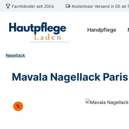
Fachhändler seit 2004
Kostenloser Versand in DE ab 
m Hauptinhalt springen
Zur Suche springen
Zur Hauptnavigation springen
Handpflege
Nagellack
Mavala Nagellack Paris
Bildergalerie überspringen
Rabatt
%