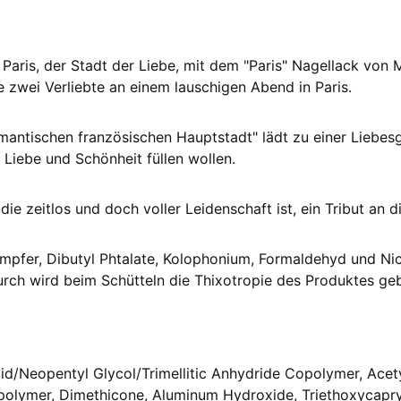
aris, der Stadt der Liebe, mit dem "Paris" Nagellack von M
 zwei Verliebte an einem lauschigen Abend in Paris.
mantischen französischen Hauptstadt" lädt zu einer Liebesg
t Liebe und Schönheit füllen wollen.
ie zeitlos und doch voller Leidenschaft ist, ein Tribut an di
ampfer, Dibutyl Phtalate, Kolophonium, Formaldehyd und Nic
urch wird beim Schütteln die Thixotropie des Produktes ge
cid/Neopentyl Glycol/Trimellitic Anhydride Copolymer, Acety
polymer, Dimethicone, Aluminum Hydroxide, Triethoxycapryl