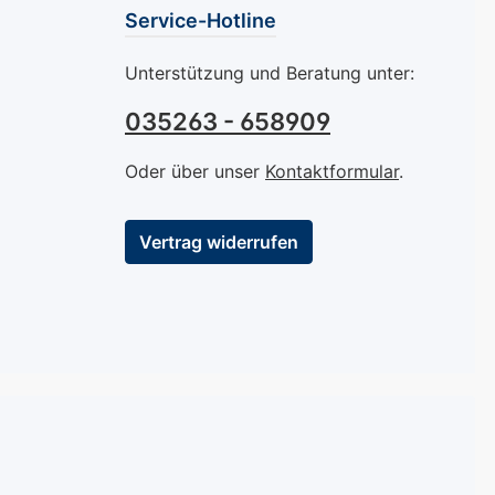
önnen. Dieser
und genießen Sie das
Service-Hotline
k von Mavala
makellose, glänzende
cht nur eine
Finish, das Ihre Nägel in
Unterstützung und Beratung unter:
aubende Farbe,
den Mittelpunkt stellt.
auch eine
Ideal für alle, die ihre
035263 - 658909
ltende und
Maniküre auf das
ndsfähige
nächste Level heben
Oder über unser
Kontaktformular
.
r lässt sich
möchten. Sichern Sie
auftragen und
sich das perfekte Finish
Vertrag widerrufen
r ein makelloses
für Ihre Nägel! Bestellen
as Ihre Nägel
Sie jetzt den Mavala Top
lässt. Die
Coat Fixator und sorgen
tigen
Sie für eine makellose,
toffe schützen
langanhaltende
el und sorgen
Maniküre. Perfekt für
tig für ein
alle, die ihre Nägel
es Aussehen,
schützen und den Glanz
ie jeden
ihres Farblacks
n vollen Zügen
maximieren möchten.