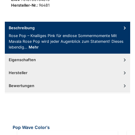
Hersteller-Nr.:
96481
Beschreibung
Rose Pop – Knalliges Pink für endlose Sommermomente Mit
Mavala Rose Pop wird jeder Augenblick zum Statement! Dieses
lebendig…
Mehr
Eigenschaften
Hersteller
Bewertungen
Produktgalerie überspringen
Pop Wave Color's