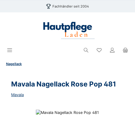
Zum Hauptinhalt springen
Fachhändler seit 2004
Du hast 0 Produk
Nagellack
Mavala Nagellack Rose Pop 481
Mavala
Bildergalerie überspringen