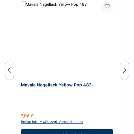
Mavala Nagellack Yellow Pop 483
M
Regulärer Preis:
Re
7,06 €
7
Preise inkl. MwSt. zzgl. Versandkosten
Pr