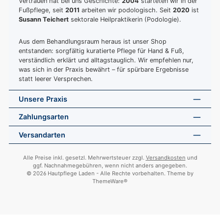
Vertrauen hat bei uns Geschichte:
2004
starteten wir in der
Fußpflege, seit
2011
arbeiten wir podologisch. Seit
2020
ist
Susann Teichert
sektorale Heilpraktikerin (Podologie).
Aus dem Behandlungsraum heraus ist unser Shop
entstanden: sorgfältig kuratierte Pflege für Hand & Fuß,
verständlich erklärt und alltagstauglich. Wir empfehlen nur,
was sich in der Praxis bewährt – für spürbare Ergebnisse
statt leerer Versprechen.
Unsere Praxis
Zahlungsarten
Versandarten
Alle Preise inkl. gesetzl. Mehrwertsteuer zzgl.
Versandkosten
und
ggf. Nachnahmegebühren, wenn nicht anders angegeben.
© 2026 Hautpflege Laden - Alle Rechte vorbehalten. Theme by
ThemeWare®