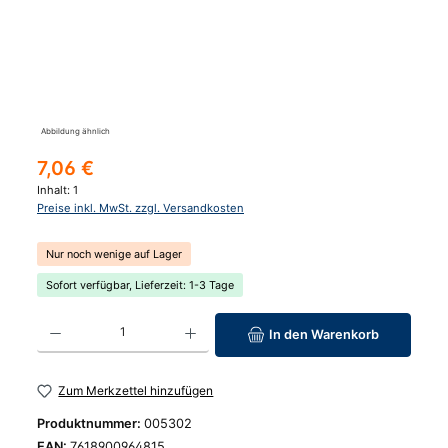
Abbildung ähnlich
Regulärer Preis:
7,06 €
Inhalt:
1
Preise inkl. MwSt. zzgl. Versandkosten
Nur noch wenige auf Lager
Sofort verfügbar, Lieferzeit: 1-3 Tage
Produkt Anzahl: Gib den gewünschten Wert ein oder benutze die Schaltfläc
In den Warenkorb
Zum Merkzettel hinzufügen
Produktnummer:
005302
EAN:
7618900964815