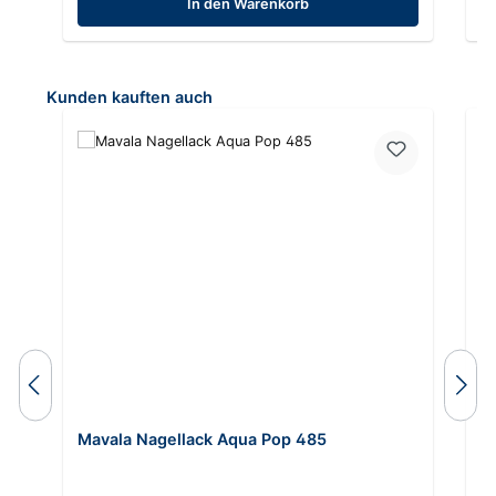
In den Warenkorb
Produktgalerie überspringen
Kunden kauften auch
Mavala Nagellack Aqua Pop 485
M