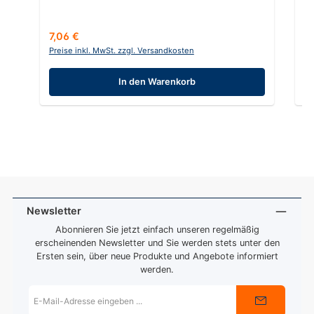
Regulärer Preis:
Re
7,06 €
7
Preise inkl. MwSt. zzgl. Versandkosten
Pr
In den Warenkorb
Newsletter
Abonnieren Sie jetzt einfach unseren regelmäßig
erscheinenden Newsletter und Sie werden stets unter den
Ersten sein, über neue Produkte und Angebote informiert
werden.
E-
Mail-
Adresse