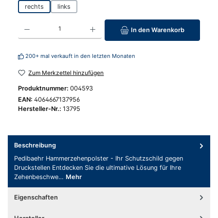
rechts
links
Produkt Anzahl: Gib den gewünschten Wert ein oder benutze die Schaltfläc
In den Warenkorb
200+ mal verkauft in den letzten Monaten
Zum Merkzettel hinzufügen
Produktnummer:
004593
EAN:
4064667137956
Hersteller-Nr.:
13795
Beschreibung
Pedibaehr Hammerzehenpolster - Ihr Schutzschild gegen
Druckstellen Entdecken Sie die ultimative Lösung für Ihre
Zehenbeschwe…
Mehr
Eigenschaften