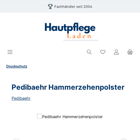
Zum Hauptinhalt springen
Fachhändler seit 2004
Du hast 0 Produk
Druckschutz
Pedibaehr Hammerzehenpolster
Pedibaehr
Bildergalerie überspringen