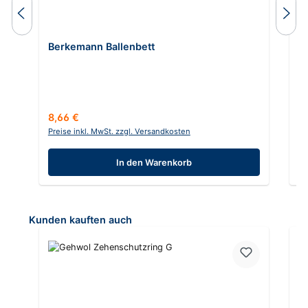
Berkemann Ballenbett
B
In
Regulärer Preis:
Re
8,66 €
1
Preise inkl. MwSt. zzgl. Versandkosten
Pr
In den Warenkorb
Produktgalerie überspringen
Kunden kauften auch