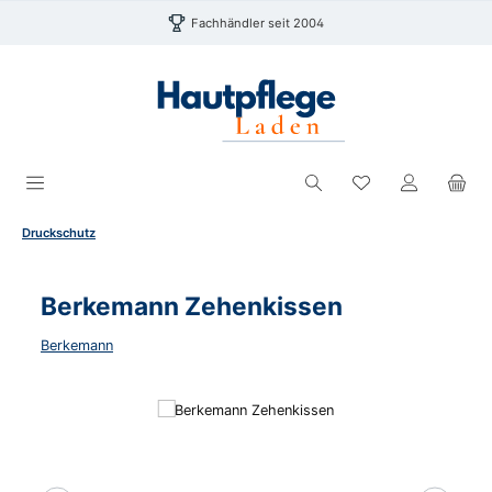
Zum Hauptinhalt springen
Fachhändler seit 2004
Du hast 0 Produk
Druckschutz
Berkemann Zehenkissen
Berkemann
Bildergalerie überspringen