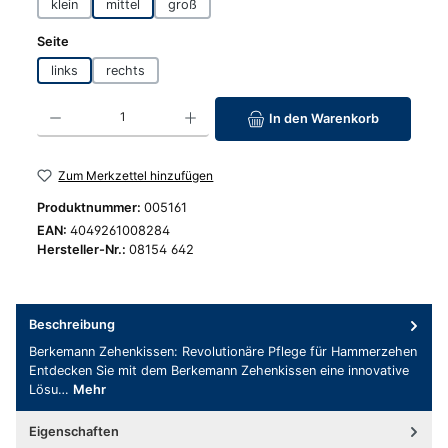
klein
mittel
groß
auswählen
Seite
links
rechts
Produkt Anzahl: Gib den gewünschten Wert ein oder benutze die Schaltfläc
In den Warenkorb
Zum Merkzettel hinzufügen
Produktnummer:
005161
EAN:
4049261008284
Hersteller-Nr.:
08154 642
Beschreibung
Berkemann Zehenkissen: Revolutionäre Pflege für Hammerzehen
Entdecken Sie mit dem Berkemann Zehenkissen eine innovative
Lösu…
Mehr
Eigenschaften