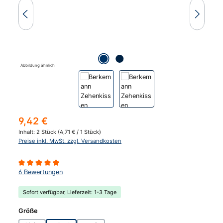
Abbildung ähnlich
Regulärer Preis:
9,42 €
Inhalt:
2 Stück
(4,71 € / 1 Stück)
Preise inkl. MwSt. zzgl. Versandkosten
Durchschnittliche Bewertung von 5 von 5 Sternen
6 Bewertungen
Sofort verfügbar, Lieferzeit: 1-3 Tage
auswählen
Größe