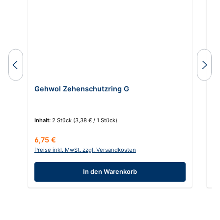
Gehwol Zehenschutzring G
G
S
Inhalt:
2 Stück
(3,38 € / 1 Stück)
In
Regulärer Preis:
Re
6,75 €
3
Preise inkl. MwSt. zzgl. Versandkosten
Pr
In den Warenkorb