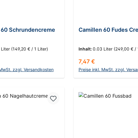
n 60 Schrundencreme
Camillen 60 Fudes C
 Liter
(149,20 € / 1 Liter)
Inhalt:
0.03 Liter
(249,00 € / 
 Preis:
Regulärer Preis:
7,47 €
. MwSt. zzgl. Versandkosten
Preise inkl. MwSt. zzgl. Vers
n den Warenkorb
In den Warenko