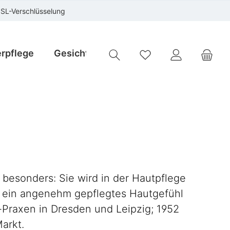
SSL-Verschlüsselung
rpflege
Gesichtspflege
Instrumente
Sp
Du hast 0 Produkte auf
 besonders: Sie wird in der Hautpflege
d ein angenehm gepflegtes Hautgefühl
-Praxen in Dresden und Leipzig; 1952
arkt.