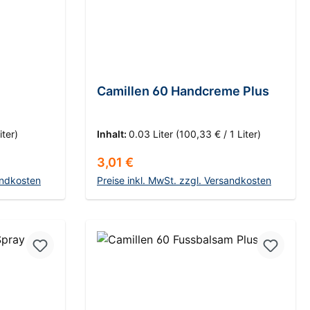
Camillen 60 Handcreme Plus
iter)
Inhalt:
0.03 Liter
(100,33 € / 1 Liter)
Regulärer Preis:
3,01 €
andkosten
Preise inkl. MwSt. zzgl. Versandkosten
rb
In den Warenkorb