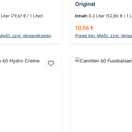
Original
 Liter
(79,67 € / 1 Liter)
Inhalt:
0.2 Liter
(52,80 € / 1 L
 Preis:
Regulärer Preis:
10,56 €
. MwSt. zzgl. Versandkosten
Preise inkl. MwSt. zzgl. Vers
n den Warenkorb
In den Warenko