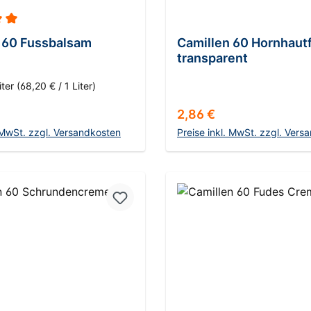
ittliche Bewertung von 5 von 5 Sternen
 60 Fussbalsam
Camillen 60 Hornhautf
transparent
iter
(68,20 € / 1 Liter)
 Preis:
Regulärer Preis:
2,86 €
. MwSt. zzgl. Versandkosten
Preise inkl. MwSt. zzgl. Vers
n den Warenkorb
In den Warenko