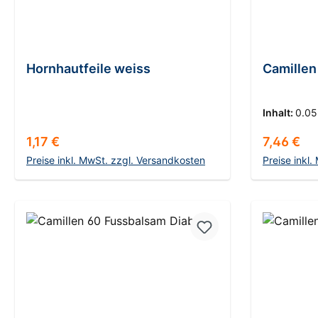
Hornhautfeile weiss
Camille
Inhalt:
0.05
Regulärer Preis:
Regulärer
1,17 €
7,46 €
Preise inkl. MwSt. zzgl. Versandkosten
Preise inkl
In den Warenkorb
I