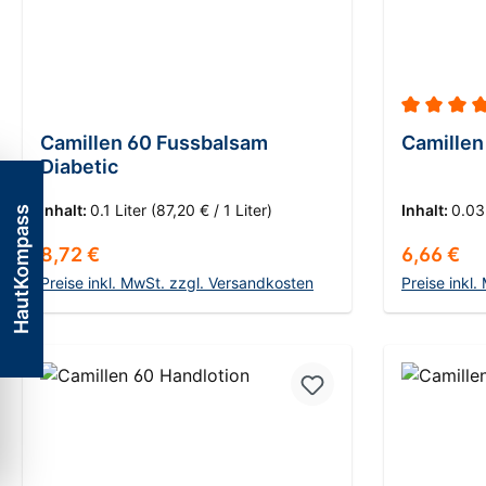
Durchschn
Camillen 60 Fussbalsam
Camillen
Diabetic
Inhalt:
0.1 Liter
(87,20 € / 1 Liter)
Inhalt:
0.03
HautKompass
Regulärer Preis:
Regulärer
8,72 €
6,66 €
Preise inkl. MwSt. zzgl. Versandkosten
Preise inkl
In den Warenkorb
I