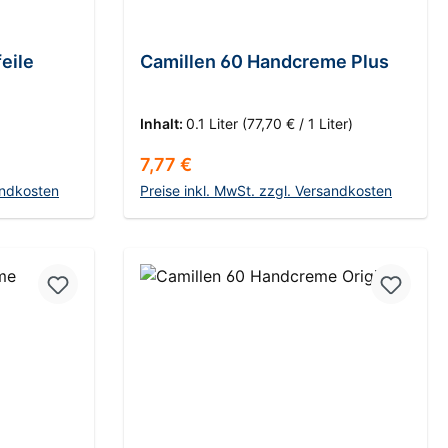
eile
Camillen 60 Handcreme Plus
Inhalt:
0.1 Liter
(77,70 € / 1 Liter)
Regulärer Preis:
7,77 €
andkosten
Preise inkl. MwSt. zzgl. Versandkosten
rb
In den Warenkorb