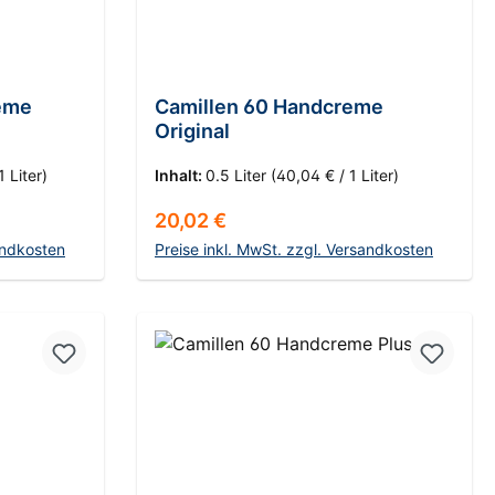
reme
Camillen 60 Handcreme
Original
1 Liter)
Inhalt:
0.5 Liter
(40,04 € / 1 Liter)
Regulärer Preis:
20,02 €
andkosten
Preise inkl. MwSt. zzgl. Versandkosten
rb
In den Warenkorb