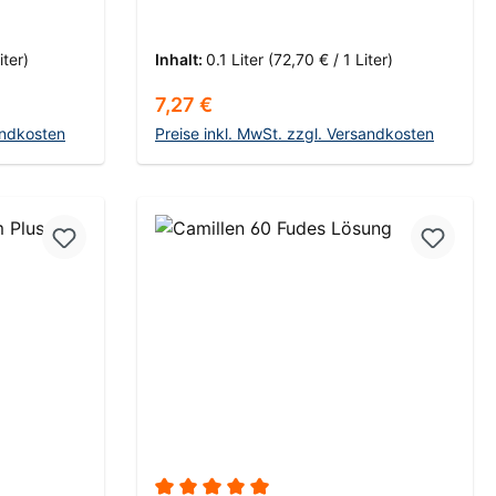
iter)
Inhalt:
0.1 Liter
(72,70 € / 1 Liter)
Regulärer Preis:
7,27 €
andkosten
Preise inkl. MwSt. zzgl. Versandkosten
rb
In den Warenkorb