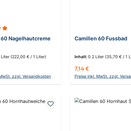
ittliche Bewertung von 5 von 5 Sternen
 60 Nagelhautcreme
Camillen 60 Fussbad
 Liter
(222,00 € / 1 Liter)
Inhalt:
0.2 Liter
(35,70 € / 1 L
 Preis:
Regulärer Preis:
7,14 €
. MwSt. zzgl. Versandkosten
Preise inkl. MwSt. zzgl. Vers
n den Warenkorb
In den Warenko