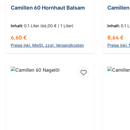
Durchschnittliche Bewertung von 5 von 5 Sternen
Camillen 60 Hornhaut Balsam
Camillen
Inhalt:
0.1 Liter
(66,00 € / 1 Liter)
Inhalt:
0.1 L
Regulärer Preis:
Regulärer
6,60 €
8,64 €
Preise inkl. MwSt. zzgl. Versandkosten
Preise inkl
In den Warenkorb
I