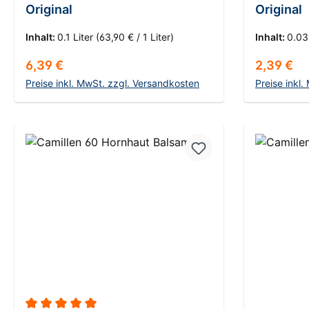
Original
Original
Inhalt:
0.1 Liter
(63,90 € / 1 Liter)
Inhalt:
0.03
Regulärer Preis:
Regulärer
6,39 €
2,39 €
Preise inkl. MwSt. zzgl. Versandkosten
Preise inkl
In den Warenkorb
I