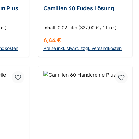
Durchschnittliche Bewertung von 5 von 
am Plus
Camillen 60 Fudes Lösung
ter)
Inhalt:
0.02 Liter
(322,00 € / 1 Liter)
Regulärer Preis:
6,44 €
andkosten
Preise inkl. MwSt. zzgl. Versandkosten
rb
In den Warenkorb