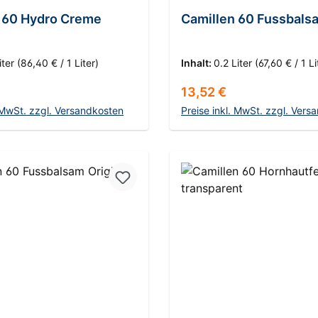
 60 Hydro Creme
Camillen 60 Fussbals
iter
(86,40 € / 1 Liter)
Inhalt:
0.2 Liter
(67,60 € / 1 Li
 Preis:
Regulärer Preis:
13,52 €
. MwSt. zzgl. Versandkosten
Preise inkl. MwSt. zzgl. Vers
n den Warenkorb
In den Warenko