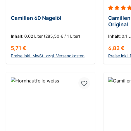
Durchschn
Camillen 60 Nagelöl
Camillen
Original
Inhalt:
0.02 Liter
(285,50 € / 1 Liter)
Inhalt:
0.1 L
Regulärer Preis:
Regulärer
5,71 €
6,82 €
Preise inkl. MwSt. zzgl. Versandkosten
Preise inkl
In den Warenkorb
I