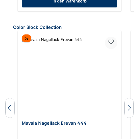
In den Warenkorb
Produktgalerie überspringen
Color Block Collection
Rabatt
%
Mavala Nagellack Erevan 444
M