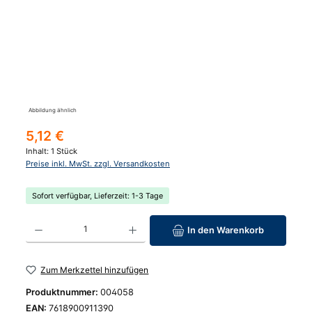
Abbildung ähnlich
Regulärer Preis:
5,12 €
Inhalt:
1 Stück
Preise inkl. MwSt. zzgl. Versandkosten
Sofort verfügbar, Lieferzeit: 1-3 Tage
Produkt Anzahl: Gib den gewünschten Wert ein oder benutze die Schaltfläc
In den Warenkorb
Zum Merkzettel hinzufügen
Produktnummer:
004058
EAN:
7618900911390