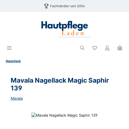
Zum Hauptinhalt springen
Fachhändler seit 2004
Du hast 0 Produk
Nagellack
Mavala Nagellack Magic Saphir
139
Mavala
Bildergalerie überspringen