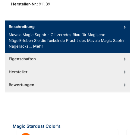
Hersteller-Nr.:
911.39
Beschreibung
Mavala Magic Saphir - Glitzerndes Blau für Magische
NägelErleben Sie die funkelnde Pracht des Mavala Magic Saphir
Nagellacks…
Mehr
Eigenschaften
Hersteller
Bewertungen
Produktgalerie überspringen
Magic Stardust Color's