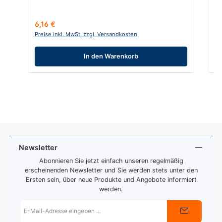
Regulärer Preis:
Re
6,16 €
7
Preise inkl. MwSt. zzgl. Versandkosten
Pr
In den Warenkorb
Newsletter
Abonnieren Sie jetzt einfach unseren regelmäßig
erscheinenden Newsletter und Sie werden stets unter den
Ersten sein, über neue Produkte und Angebote informiert
werden.
E-
Mail-
Adresse