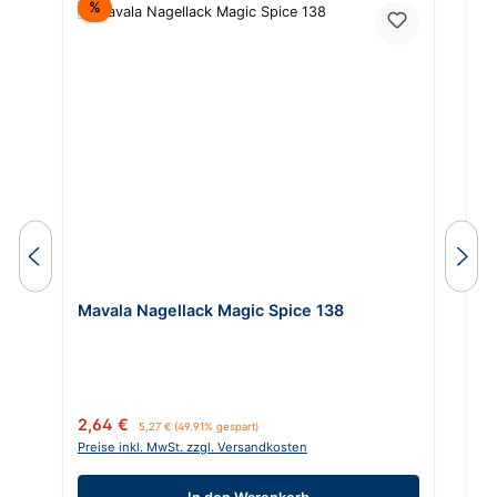
Rabatt
%
Mavala Nagellack Magic Spice 138
M
Verkaufspreis:
Regulärer Preis:
Re
2,64 €
4
5,27 €
(49.91% gespart)
Preise inkl. MwSt. zzgl. Versandkosten
Pr