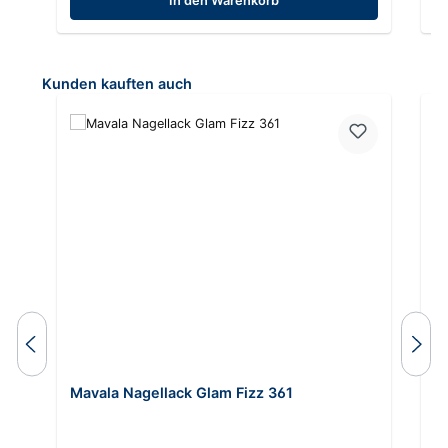
In den Warenkorb
Produktgalerie überspringen
Kunden kauften auch
Mavala Nagellack Glam Fizz 361
M